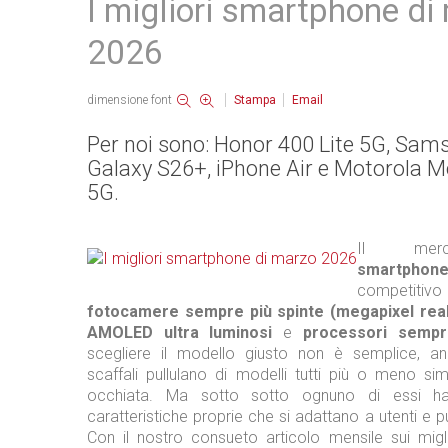
I migliori smartphone di
2026
dimensione font
Stampa
Email
Per noi sono: Honor 400 Lite 5G, Sam
Galaxy S26+, iPhone Air e Motorola 
5G.
Il merc
smartphon
competitiv
fotocamere sempre più spinte (megapixel real
AMOLED ultra luminosi
e
processori sempr
scegliere il modello giusto non è semplice, an
scaffali pullulano di modelli tutti più o meno si
occhiata. Ma sotto sotto ognuno di essi ha 
caratteristiche proprie che si adattano a utenti e p
Con il nostro consueto articolo mensile sui migli