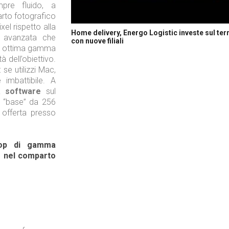
mpre fluido, a
arto fotografico
el rispetto alla
Home delivery, Energo Logistic investe sul terr
 avanzata che
con nuove filiali
i e ottima gamma
à dell’obiettivo.
: se utilizzi Mac,
 imbattibile. A
à software
sul
e “base” da 256
offerta presso
top di gamma
e nel comparto