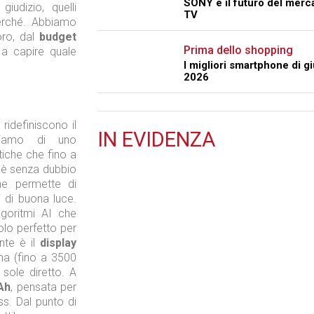
SONY e il futuro del merc
udizio, quelli
TV
erché. Abbiamo
oro, dal
budget
Prima dello shopping
 a capire quale
I migliori smartphone di g
2026
ridefiniscono il
IN
EVIDENZA
liamo di uno
iche che fino a
Retail
te è senza dubbio
he permette di
i di buona luce.
goritmi AI che
olo perfetto per
nte è il
display
Il Blog di Nathan (vita da negozio)
ima (fino a 3500
l sole diretto. A
Ah
, pensata per
ss. Dal punto di