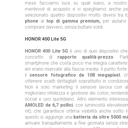
mese facciamo luce su quali siano, a nostro gi
meritevoli di acquisto e vi spieghiamo anche p
selezionato quattro dispositivi molto diversi tra l
phone
al
top di gamma premium,
per aiutarvi
comprare davvero, senza buttare soldi.
HONOR 400 Lite 5G
HONOR 400 Lite 5G
è uno di quei dispositivi che 
concetto di
rapporto qualità-prezzo
. Par
smartphone che costa poco ma integra caratterist
ieri erano riservate alla fascia media. Il punto for
il
sensore fotografico da 108 megapixel
, c
ottenere scatti dettagliati soprattutto in condizion
Non è solo marketing: il sensore lavora con al
migliorano nitidezza e gestione dei colori, rendend
social e uso quotidiano. Altro elemento interessa
AMOLED da 6,7 pollici
, con luminosità elevatiss
nit), che garantisce ottima visibilità anche sotto i
questo si aggiunge una
batteria da oltre 5000 m
arrivare tranquillamente a fine giornata senza stre