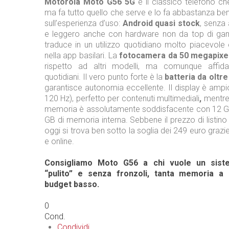
Motorola Moto G56 5G
è il classico telefono ch
ma fa tutto quello che serve e lo fa abbastanza bene
sull’esperienza d’uso:
Android quasi stock
, senza a
e leggero anche con hardware non da top di ga
traduce in un utilizzo quotidiano molto piacevole
nella app basilari. La
fotocamera da 50 megapixe
rispetto ad altri modelli, ma comunque affidab
quotidiani. Il vero punto forte è la
batteria da oltr
garantisce autonomia eccellente. Il display è ampio
120 Hz), perfetto per contenuti multimediali
,
mentre
memoria è assolutamente soddisfacente con 12 G
GB di memoria interna. Sebbene il prezzo di listino 
oggi si trova ben sotto la soglia dei 249 euro grazi
e online.
Consigliamo Moto G56 a chi vuole un sist
“pulito” e senza fronzoli, tanta memoria a
budget basso.
0
Cond.
Condividi