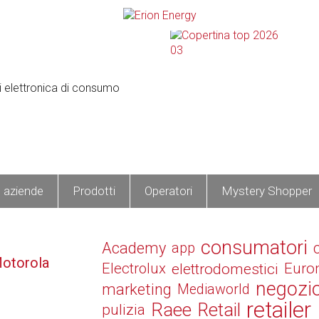
e aziende
Prodotti
Operatori
Mystery Shopper
consumatori
Academy
app
otorola
Electrolux
elettrodomestici
Euro
negozi
marketing
Mediaworld
retailer
Raee
Retail
pulizia