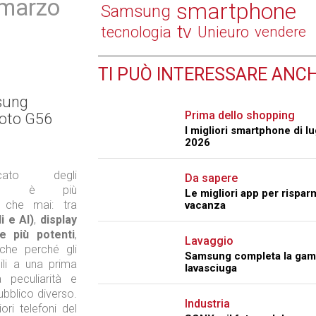
 marzo
smartphone
Samsung
tv
tecnologia
Unieuro
vendere
TI PUÒ INTERESSARE ANCH
sung
Prima dello shopping
Moto G56
I migliori smartphone di lu
2026
ato degli
Da sapere
e
è più
Le migliori app per rispar
o che mai: tra
vacanza
i e AI)
,
display
e più potenti
,
Lavaggio
che perché gli
Samsung completa la gam
mili a una prima
lavasciuga
peculiarità e
ubblico diverso.
Industria
ori telefoni del