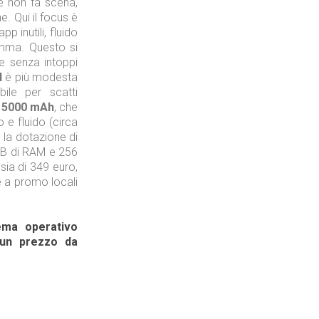
e non fa scena,
. Qui il focus è
pp inutili, fluido
mma. Questo si
 e senza intoppi
l
è più modesta
ile per scatti
e 5000 mAh
, che
 e fluido (circa
 la dotazione di
B di RAM e 256
sia di 349 euro,
e a promo locali
ema operativo
 un prezzo da