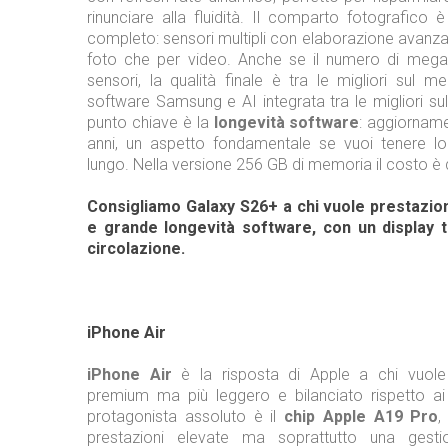
rinunciare alla fluidità. Il comparto fotografico
completo: sensori multipli con elaborazione avanzata
foto che per video. Anche se il numero di megapi
sensori, la qualità finale è tra le migliori sul m
software Samsung e AI integrata tra le migliori su
punto chiave è la
longevità software
: aggiornamen
anni, un aspetto fondamentale se vuoi tenere l
lungo. Nella versione 256 GB di memoria il costo è 
Consigliamo Galaxy S26+ a chi vuole prestazion
e grande longevità software, con un display tr
circolazione.
iPhone Air
iPhone Air
è la risposta di Apple a chi vuole 
premium ma più leggero e bilanciato rispetto ai 
protagonista assoluto è il
chip Apple A19 Pro
,
prestazioni elevate ma soprattutto una gesti