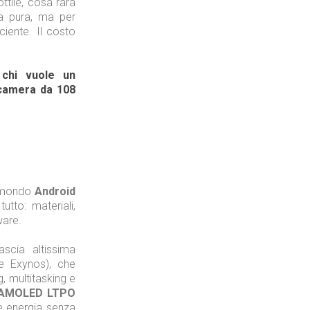
ttile, cosa rara
a pura, ma per
Tecnologie
ciente. Il costo
 chi vuole un
ocamera da 108
Industria
l mondo
Android
tutto: materiali,
Prima dello shopping
ware.
scia altissima
e Exynos), che
, multitasking e
y AMOLED LTPO
Industria
re energia senza