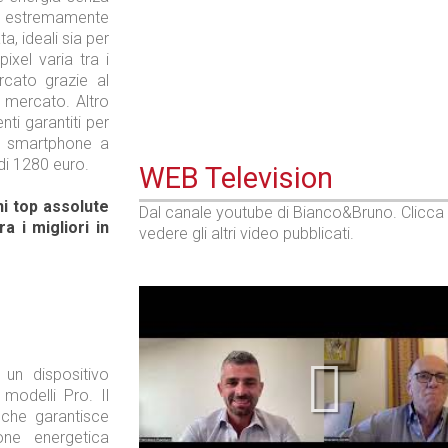
 è estremamente
, ideali sia per
xel varia tra i
ercato grazie al
l mercato. Altro
ti garantiti per
o smartphone a
di 1280 euro.
WEB Television
i top assolute
Dal canale youtube di Bianco&Bruno. Clicca
a i migliori in
vedere gli altri video pubblicati.
un dispositivo
modelli Pro. Il
 che garantisce
one energetica