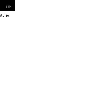
6:54
itorio