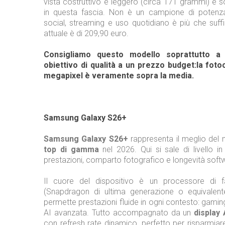
vista costruttivo è leggero (circa 171 grammi) e so
in questa fascia. Non è un campione di potenz
social, streaming e uso quotidiano è più che suffi
attuale è di 209,90 euro.
Consigliamo questo modello soprattutto a
obiettivo di qualità a un prezzo budget:la fot
megapixel è veramente sopra la media.
Samsung Galaxy S26+
Samsung Galaxy S26+
rappresenta il meglio de
top di gamma
nel 2026. Qui si sale di livello in 
prestazioni, comparto fotografico e longevità soft
Il cuore del dispositivo è un processore di fa
(Snapdragon di ultima generazione o equivalent
permette prestazioni fluide in ogni contesto: gaming
AI avanzata. Tutto accompagnato da un
displa
con refresh rate dinamico, perfetto per risparmia