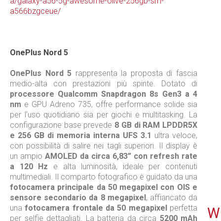
a/galaxy-a56-5g-awesome-olive-256gb-sm-
a566bzgceue/
OnePlus Nord 5
OnePlus Nord 5
rappresenta la proposta di fascia
medio-alta con prestazioni più spinte. Dotato di
processore Qualcomm Snapdragon 8s Gen3 a 4
nm
e GPU Adreno 735, offre performance solide sia
per l’uso quotidiano sia per giochi e multitasking. La
configurazione base prevede
8 GB di RAM LPDDR5X
e 256 GB di memoria interna UFS 3.1
ultra veloce,
con possibilità di salire nei tagli superiori. Il display è
un ampio
AMOLED da circa 6,83” con refresh rate
a 120 Hz
e alta luminosità, ideale per contenuti
multimediali. Il comparto fotografico è guidato da una
fotocamera principale da 50 megapixel con OIS e
sensore secondario da 8 megapixel
, affiancato da
una
fotocamera frontale da 50 megapixel
perfetta
WE
per selfie dettagliati. La batteria da circa
5200 mAh