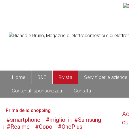
Home
B&B
Rivista
Servizi per le aziende
Contenuti sponsorizzati
Contatti
Prima dello shopping
A
smartphone
migliori
Samsung
cu
Realme
Oppo
OnePlus