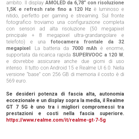
ambito. Il display
AMOLED da 6,78” con risoluzione
1,5K e refresh rate fino a 120 Hz
è luminoso e
nitido, perfetto per gaming e streaming. Sul fronte
fotografico troviamo una configurazione completa
con sensori ad alta risoluzione (50 megapixel
principale + 8 megapixel ultra-grandangolare e
telefoto) e una
fotocamera frontale da 32
megapixel
. La batteria da
7000 mAh
è enorme,
supportata da ricarica rapida
SUPERVOOC a 120 W
,
e dovrebbe assicurare anche due giorni di uso
intenso. Il tutto con Android 15 e Realme UI 6.0. Nella
versione “base” con 256 GB di memoria il costo è di
569 euro.
Se desideri potenza di fascia alta, autonomia
eccezionale e un display sopra la media, il Realme
GT 7 5G è uno tra i migliori compromessi tra
prestazioni e costi nella fascia superiore.
https://www.realme.com/it/realme-gt-7-5g