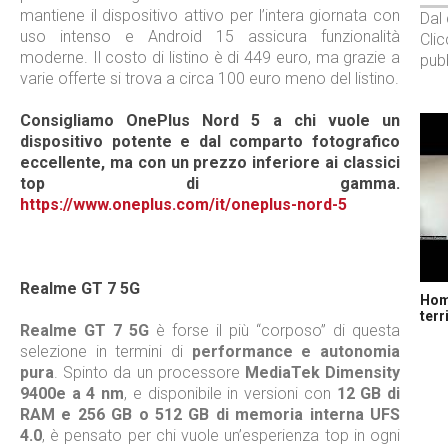
mantiene il dispositivo attivo per l’intera giornata con
Dal
uso intenso e Android 15 assicura funzionalità
Cli
moderne. Il costo di listino è di 449 euro, ma grazie a
pubb
varie offerte si trova a circa 100 euro meno del listino.
Consigliamo OnePlus Nord 5 a chi vuole un
dispositivo potente e dal comparto fotografico
eccellente, ma con un prezzo inferiore ai classici
top di gamma.
https://www.oneplus.com/it/oneplus-nord-5
Realme GT 7 5G
Home
terr
Realme GT 7 5G
è forse il più “corposo” di questa
selezione in termini di
performance e autonomia
pura
. Spinto da un processore
MediaTek Dimensity
9400e a 4 nm
, e disponibile in versioni con
12 GB di
RAM e 256 GB o 512 GB di memoria interna UFS
4.0
, è pensato per chi vuole un’esperienza top in ogni