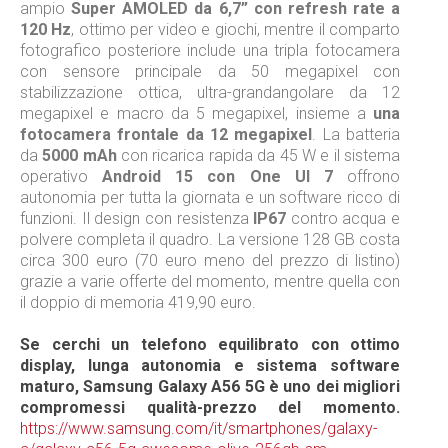
ampio
Super AMOLED da 6,7” con refresh rate a
120 Hz
, ottimo per video e giochi, mentre il comparto
fotografico posteriore include una tripla fotocamera
con sensore principale da 50 megapixel con
stabilizzazione ottica, ultra-grandangolare da 12
megapixel e macro da 5 megapixel, insieme a
una
fotocamera frontale da 12 megapixel
. La batteria
da
5000 mAh
con ricarica rapida da 45 W e il sistema
operativo
Android 15 con One UI 7
offrono
autonomia per tutta la giornata e un software ricco di
funzioni. Il design con resistenza
IP67
contro acqua e
polvere completa il quadro. La versione 128 GB costa
circa 300 euro (70 euro meno del prezzo di listino)
grazie a varie offerte del momento, mentre quella con
il doppio di memoria 419,90 euro.
Se cerchi un telefono equilibrato con ottimo
display, lunga autonomia e sistema software
maturo, Samsung Galaxy A56 5G è uno dei migliori
compromessi qualità-prezzo del momento.
https://www.samsung.com/it/smartphones/galaxy-