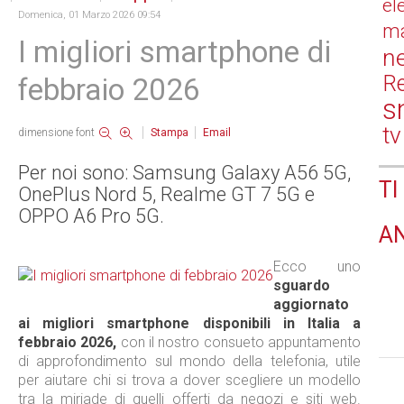
el
Domenica, 01 Marzo 2026 09:54
ma
I migliori smartphone di
n
Re
febbraio 2026
s
tv
dimensione font
Stampa
Email
Per noi sono: Samsung Galaxy A56 5G,
TI
OnePlus Nord 5, Realme GT 7 5G e
OPPO A6 Pro 5G.
A
Ecco uno
sguardo
aggiornato
ai migliori smartphone disponibili in Italia a
febbraio 2026,
con il nostro consueto appuntamento
di approfondimento sul mondo della telefonia, utile
per aiutare chi si trova a dover scegliere un modello
tra la miriade di quelli offerti da negozi e siti web.