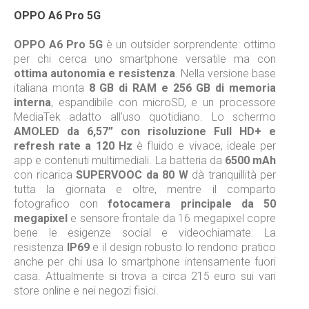
OPPO A6 Pro 5G
OPPO A6 Pro 5G
è un outsider sorprendente: ottimo
per chi cerca uno smartphone versatile ma con
ottima autonomia e resistenza
. Nella versione base
italiana monta
8 GB di RAM e 256 GB di memoria
interna
, espandibile con microSD, e un processore
MediaTek adatto all’uso quotidiano. Lo schermo
AMOLED da 6,57” con risoluzione Full HD+ e
refresh rate a 120 Hz
è fluido e vivace, ideale per
app e contenuti multimediali. La batteria da
6500 mAh
con ricarica
SUPERVOOC da 80 W
dà tranquillità per
tutta la giornata e oltre, mentre il comparto
fotografico con
fotocamera principale da 50
megapixel
e sensore frontale da 16 megapixel copre
bene le esigenze social e videochiamate. La
resistenza
IP69
e il design robusto lo rendono pratico
anche per chi usa lo smartphone intensamente fuori
casa. Attualmente si trova a circa 215 euro sui vari
store online e nei negozi fisici.