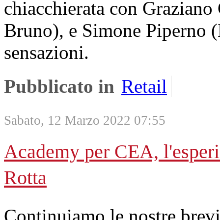
chiacchierata con Graziano 
Bruno), e Simone Piperno (K
sensazioni.
Pubblicato in
Retail
Sabato, 12 Marzo 2022 07:55
Academy per CEA, l'esperie
Rotta
Continuiamo le nostre brevi