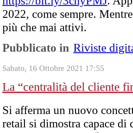
https://bit.ly/3chyPMJ
. App
2022, come sempre. Mentre s
più che mai attivi.
Pubblicato in
Riviste digit
Sabato, 16 Ottobre 2021 17:55
La “centralità del cliente f
Si afferma un nuovo concett
retail si dimostra capace di 