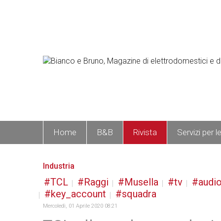
Home
B&B
Rivista
Servizi per l
Industria
TCL
Raggi
Musella
tv
audi
key_account
squadra
Mercoledì, 01 Aprile 2020 08:21