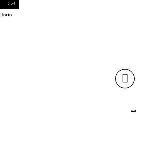
6:54
itorio