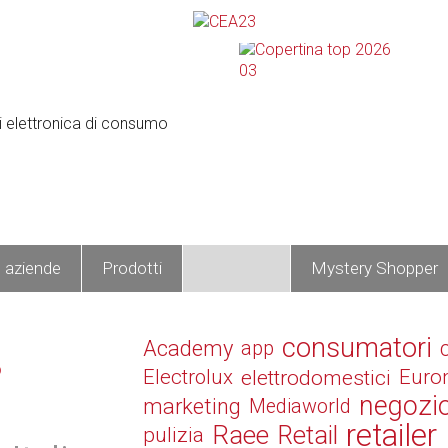
e aziende
Prodotti
Operatori
Mystery Shopper
consumatori
Academy
app
o
Electrolux
elettrodomestici
Euro
negozi
marketing
Mediaworld
retailer
Raee
Retail
pulizia