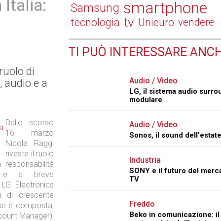
Italia:
smartphone
Samsung
tv
tecnologia
Unieuro
vendere
TI PUÒ INTERESSARE ANCH
ruolo di
Audio / Video
 audio e a
LG, il sistema audio surro
modulare
Dallo scorso
Audio / Video
16 marzo
Sonos, il sound dell'estat
Nicola Raggi
riveste il ruolo
Industria
 responsabilità
SONY e il futuro del merc
io e a breve
TV
 LG Electronics
hi di crescente
Freddo
ese è composta,
Beko in comunicazione: il
count Manager),