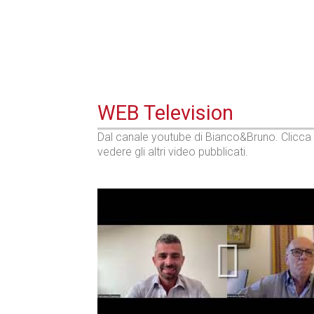
WEB Television
Dal canale youtube di Bianco&Bruno. Clicca
vedere gli altri video pubblicati.