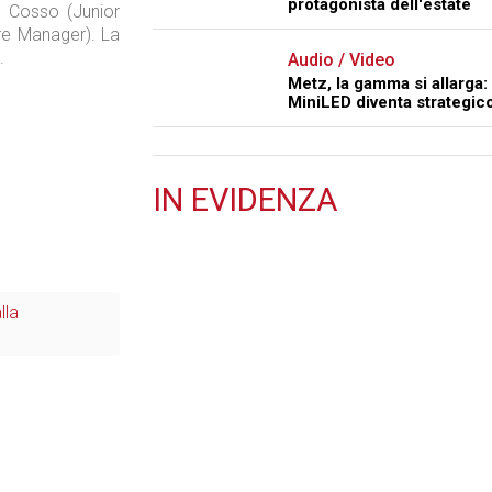
protagonista dell'estate
e Cosso (Junior
re Manager). La
a.
Audio / Video
Metz, la gamma si allarga: 
MiniLED diventa strategic
IN
EVIDENZA
Retail
lla
Il Blog di Nathan (vita da negozio)