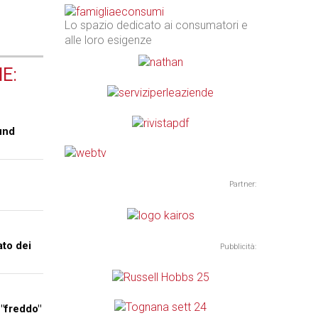
Lo spazio dedicato ai consumatori e
alle loro esigenze
E:
und
Partner:
e
ato dei
Pubblicità:
 "freddo"