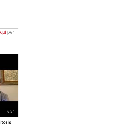
qui
per
6:54
itorio