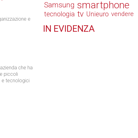
smartphone
Samsung
tv
tecnologia
Unieuro
vendere
rganizzazione e
IN
EVIDENZA
Retail
n'azienda che ha
e piccoli
Il Blog di Nathan (vita da negozio)
 e tecnologici
Tecnologie