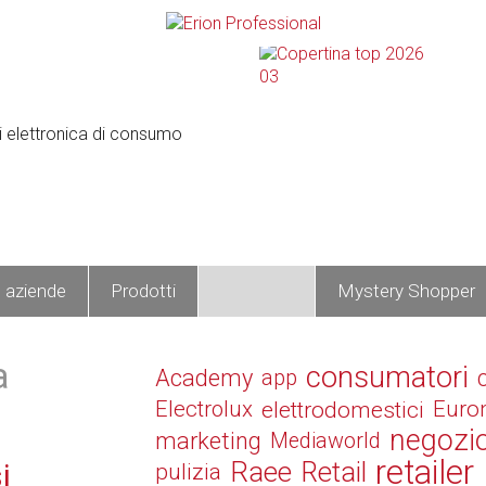
e aziende
Prodotti
Operatori
Mystery Shopper
a
consumatori
Academy
app
Electrolux
elettrodomestici
Euro
negozi
marketing
Mediaworld
retailer
Raee
Retail
i
pulizia