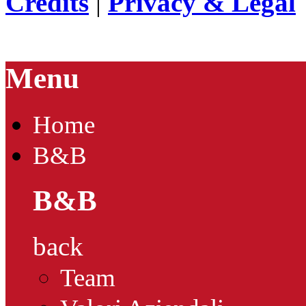
Credits
|
Privacy & Legal
Menu
Home
B&B
B&B
back
Team