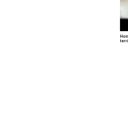
Home
terr