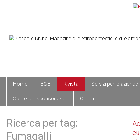
Home
B&B
Rivista
Servizi per le aziende
Contenuti sponsorizzati
Contatti
Ricerca per tag:
A
cu
Fumagalli