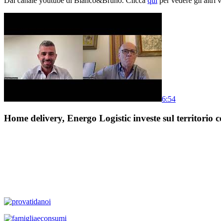
Dal canale youtube di Bianco&Bruno. Clicca
qui
per vedere gli altri 
6:54
Home delivery, Energo Logistic investe sul territorio c