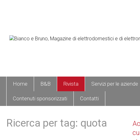
Home
B&B
Rivista
Servizi per le aziende
Contenuti sponsorizzati
Contatti
Ricerca per tag: quota
A
cu