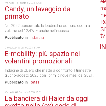
el
Martedì, 14 Febbraio 2023 10:28
Candy, un lavaggio da
ma
n
primato
Re
Nel 2022 conquistata la leadership con una quota a
s
volume del 12,4%. E anche nell’incasso…
tv
Pubblicato in
Industria
IN
Giovedì, 24 Giugno 2021 11:49
E-mobility: più spazio nei
volantini promozionali
Indagine di QBerg che mette a confronto il trimestre
giugno-agosto 2020 con i primi cinque mesi del 2021.
Pubblicato in
Retail
Martedì, 08 Gennaio 2019 15:31
La bandiera di Haier da oggi
svetta nella (ex) sede di