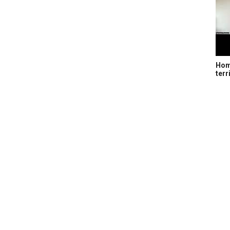
Home
terr