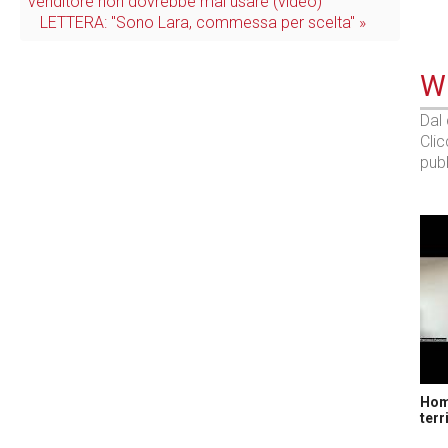
venditore non dovrebbe mai usare (video)
LETTERA: "Sono Lara, commessa per scelta" »
WE
Dal
Cli
pubb
Home
terr