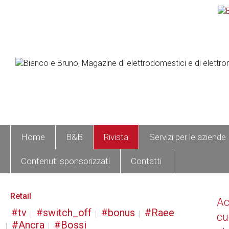
Home
B&B
Rivista
Servizi per le aziende
Contenuti sponsorizzati
Contatti
Retail
A
tv
switch_off
bonus
Raee
cu
Ancra
Bossi