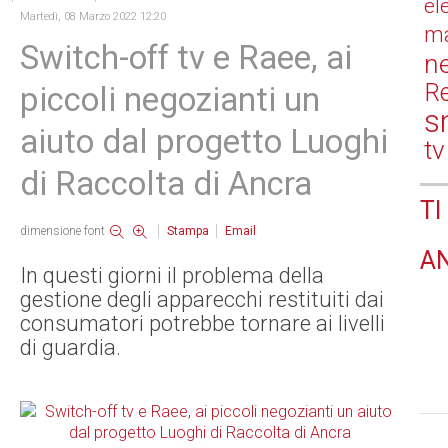
el
Martedì, 08 Marzo 2022 12:20
ma
Switch-off tv e Raee, ai
n
Re
piccoli negozianti un
s
aiuto dal progetto Luoghi
tv
di Raccolta di Ancra
TI
dimensione font
Stampa
Email
A
In questi giorni il problema della
gestione degli apparecchi restituiti dai
consumatori potrebbe tornare ai livelli
di guardia.