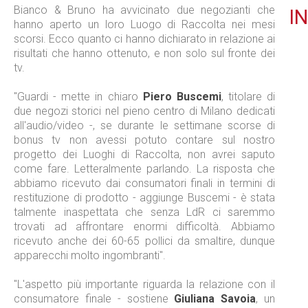
Bianco & Bruno ha avvicinato due negozianti che
IN
hanno aperto un loro Luogo di Raccolta nei mesi
scorsi. Ecco quanto ci hanno dichiarato in relazione ai
risultati che hanno ottenuto, e non solo sul fronte dei
tv.
"Guardi - mette in chiaro
Piero Buscemi
, titolare di
due negozi storici nel pieno centro di Milano dedicati
all'audio/video -, se durante le settimane scorse di
bonus tv non avessi potuto contare sul nostro
progetto dei Luoghi di Raccolta, non avrei saputo
come fare. Letteralmente parlando. La risposta che
abbiamo ricevuto dai consumatori finali in termini di
restituzione di prodotto - aggiunge Buscemi - è stata
talmente inaspettata che senza LdR ci saremmo
trovati ad affrontare enormi difficoltà. Abbiamo
ricevuto anche dei 60-65 pollici da smaltire, dunque
apparecchi molto ingombranti".
"L'aspetto più importante riguarda la relazione con il
consumatore finale - sostiene
Giuliana Savoia
, un