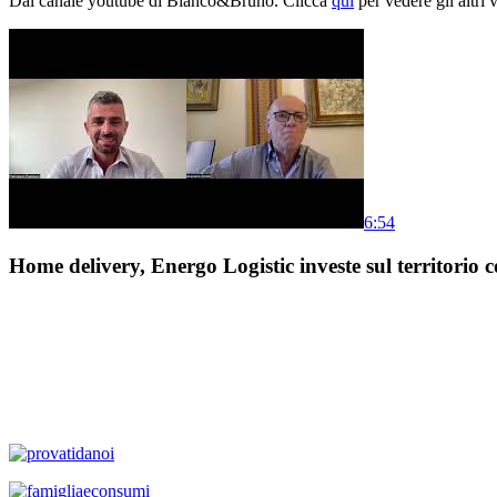
Dal canale youtube di Bianco&Bruno. Clicca
qui
per vedere gli altri 
6:54
Home delivery, Energo Logistic investe sul territorio c