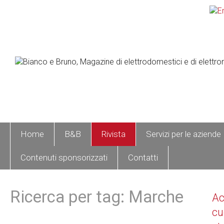
Home
B&B
Rivista
Servizi per le aziende
Contenuti sponsorizzati
Contatti
Ricerca per tag: Marche
A
cu