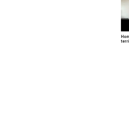
Home
terr