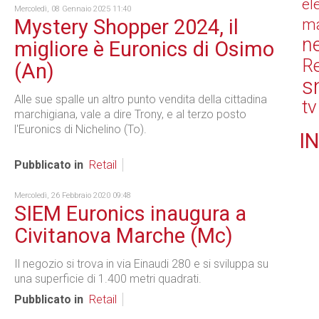
el
Mercoledì, 08 Gennaio 2025 11:40
Mystery Shopper 2024, il
ma
n
migliore è Euronics di Osimo
Re
(An)
s
Alle sue spalle un altro punto vendita della cittadina
tv
marchigiana, vale a dire Trony, e al terzo posto
l'Euronics di Nichelino (To).
IN
Pubblicato in
Retail
Mercoledì, 26 Febbraio 2020 09:48
SIEM Euronics inaugura a
Civitanova Marche (Mc)
Il negozio si trova in via Einaudi 280 e si sviluppa su
una superficie di 1.400 metri quadrati.
Pubblicato in
Retail