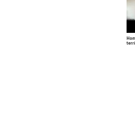
Home
terr