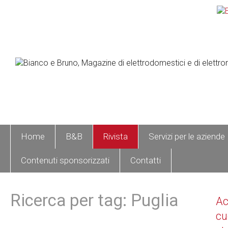
Home
B&B
Rivista
Servizi per le aziende
Contenuti sponsorizzati
Contatti
Ricerca per tag: Puglia
A
cu