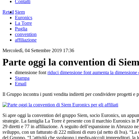
Contatti
Retail
Siem
Euronics
La Torre
Puglia
convention
affiliazione
Mercoledì, 04 Settembre 2019 17:36
Parte oggi la convention di Siem 
dimensione font
riduci dimensione font
aumenta la dimensione 
Stampa
Email
Il Gruppo incontra i punti vendita indiretti per condividere progetti e
Si apre oggi la convention del gruppo Siem, socio Euronics, un appuntam
strategie. La famiglia La Torre è presente con il marchio Euronics in 
29 diretti e 77 in affiliazione. A seguito dell’espansione in Abruzzo
sviluppo, con un fatturato di 222 milioni di euro (al netto di Iva). “La
del Gruppo, “L’attività che svolgono i medio-piccoli imprenditori, la l