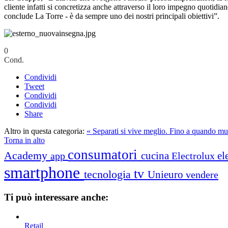
cliente infatti si concretizza anche attraverso il loro impegno quotidiano
conclude La Torre - è da sempre uno dei nostri principali obiettivi”.
0
Cond.
Condividi
Tweet
Condividi
Condividi
Share
Altro in questa categoria:
« Separati si vive meglio. Fino a quando mu
Torna in alto
consumatori
Academy
cucina
el
app
Electrolux
smartphone
tv
tecnologia
Unieuro
vendere
Ti può interessare anche:
Retail