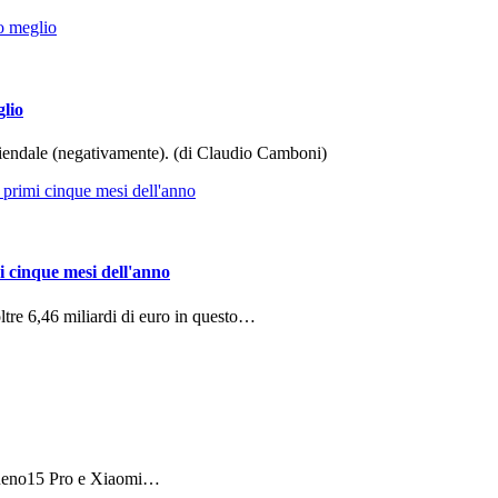
glio
aziendale (negativamente). (di Claudio Camboni)
i cinque mesi dell'anno
ltre 6,46 miliardi di euro in questo…
 Reno15 Pro e Xiaomi…