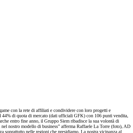
me con la rete di affiliati e condividere con loro progetti e
il 44% di quota di mercato (dati ufficiali GFK) con 106 punti vendita,
rche entro fine anno, il Gruppo Siem ribadisce la sua volontà di
iati nel nostro modello di business” afferma Raffaele La Torre (foto), AD
za soprattutto nelle regioni che presidiamo. La nostra vicinanza al