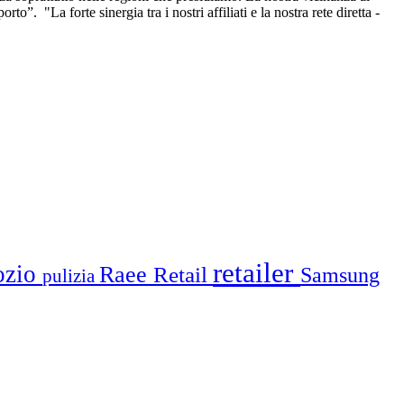
o”. "La forte sinergia tra i nostri affiliati e la nostra rete diretta -
retailer
ozio
Raee
Retail
Samsung
pulizia