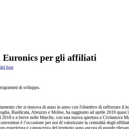
Euronics per gli affiliati
del font
 programmi di sviluppo.
ento che si rinnova di anno in anno con l'obiettivo di rafforzare il lega
Puglia, Basilicata, Abruzzo e Molise, ha raggiunto ad aprile 2019 quasi 
 nel 2018 e a breve nelle Marche, con una nuova apertura a Civitanova Ma
 convention è l’occasione per noi di valorizzare la centralità degli affil
oro esperienza e conoscenza del territorio sono ancora di grande rilevan