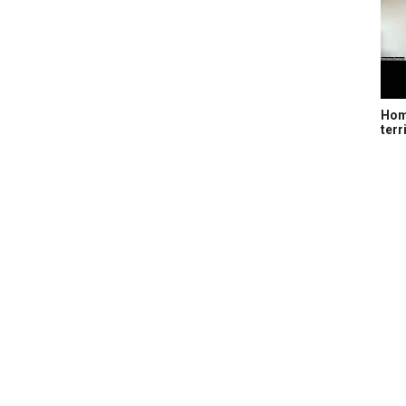
Home
terr