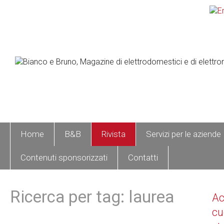
Home
B&B
Rivista
Servizi per le aziende
Contenuti sponsorizzati
Contatti
Ricerca per tag: laurea
A
cu