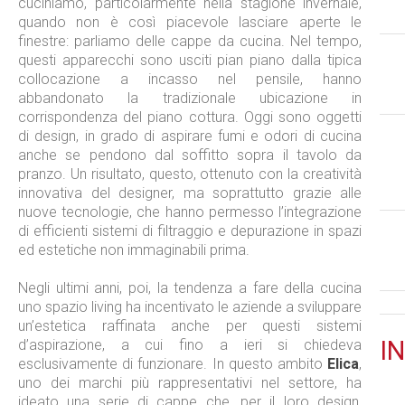
cuciniamo, particolarmente nella stagione invernale,
quando non è così piacevole lasciare aperte le
finestre: parliamo delle cappe da cucina. Nel tempo,
questi apparecchi sono usciti pian piano dalla tipica
collocazione a incasso nel pensile, hanno
abbandonato la tradizionale ubicazione in
corrispondenza del piano cottura. Oggi sono oggetti
di design, in grado di aspirare fumi e odori di cucina
anche se pendono dal soffitto sopra il tavolo da
pranzo. Un risultato, questo, ottenuto con la creatività
innovativa del designer, ma soprattutto grazie alle
nuove tecnologie, che hanno permesso l’integrazione
di efficienti sistemi di filtraggio e depurazione in spazi
ed estetiche non immaginabili prima.
Negli ultimi anni, poi, la tendenza a fare della cucina
uno spazio living ha incentivato le aziende a sviluppare
un’estetica raffinata anche per questi sistemi
IN
d’aspirazione, a cui fino a ieri si chiedeva
esclusivamente di funzionare. In questo ambito
Elica
,
uno dei marchi più rappresentativi nel settore, ha
ideato una serie di cappe che, per il loro design,