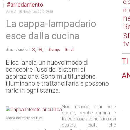
el
arredamento
ma
Venerdì, 15 Novembre 2019 09:18
n
La cappa-lampadario
Re
s
esce dalla cucina
tv
dimensione font
Stampa
Email
TI
Elica lancia un nuovo modo di
concepire l’uso dei sistemi di
A
aspirazione. Sono multifunzione,
illuminano e trattano l’aria e possono
farlo in ogni stanza.
Non manca mai nelle
cucine, perché elimina le
Cappa Interstellar di Elica
tracce lasciate nell’aria dai
gustosi piatti che