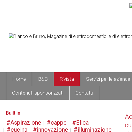
Home
B&B
Rivista
Servizi per le aziende
Contenuti sponsorizzati
Contatti
Built in
A
Aspirazione
cappe
Elica
cu
cucina
innovazione
illuminazione