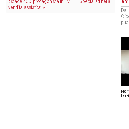
WE
'Space 400' protagonista in TV
“Specialisti nella
vendita assistita” »
Dal
Cli
pubb
Home
terr