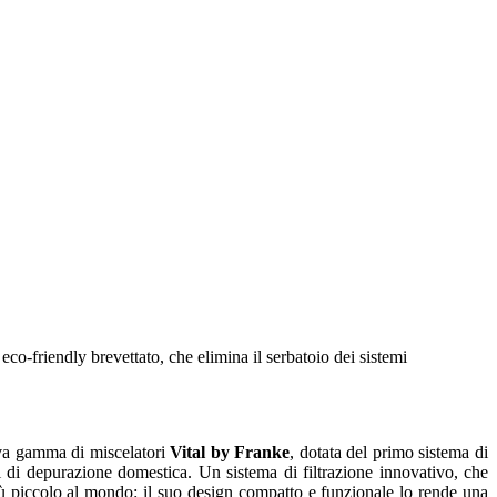
co-friendly brevettato, che elimina il serbatoio dei sistemi
nuova gamma di miscelatori
Vital by Franke
, dotata del primo sistema di
temi di depurazione domestica. Un sistema di filtrazione innovativo, che
più piccolo al mondo: il suo design compatto e funzionale lo rende una