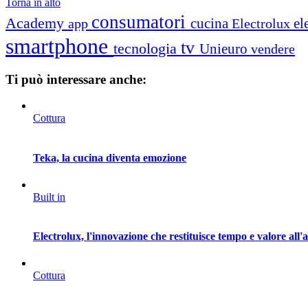
Torna in alto
consumatori
Academy
cucina
el
app
Electrolux
smartphone
tv
tecnologia
Unieuro
vendere
Ti può interessare anche:
Cottura
Teka, la cucina diventa emozione
Built in
Electrolux, l'innovazione che restituisce tempo e valore all'
Cottura