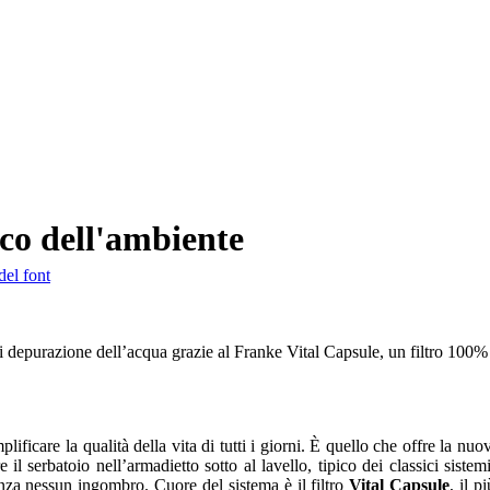
ico dell'ambiente
del font
 depurazione dell’acqua grazie al Franke Vital Capsule, un filtro 100% e
plificare la qualità della vita di tutti i giorni. È quello che offre la 
re il serbatoio nell’armadietto sotto al lavello, tipico dei classici sis
enza nessun ingombro. Cuore del sistema è il filtro
Vital Capsule
, il 