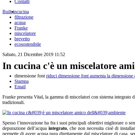
Contatti
Built in
cucina
filtrazione
acqua
Franke
miscelatore
brevetto
ecosostenibile
Sabato, 21 Dicembre 2019 11:52
In cucina c'è un miscelatore am
dimensione font
riduci dimensione font
aumenta la dimensione 
Stampa
Email
Franke presenta Vital, la gamma di miscelatori con sistema integrato di
tradizionali.
Spesso l’innovazione ha fra i suoi principali obiettivi migliorare o sem
depurazione dell’acqua
integrato
, che non necessita cioè di installa
permette di avere acqua pura direttamente dal miscelatore di casa, s