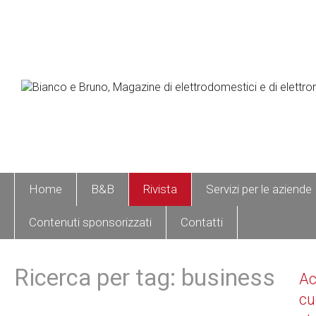
Home
B&B
Rivista
Servizi per le aziende
Contenuti sponsorizzati
Contatti
Ricerca per tag: business
A
cu