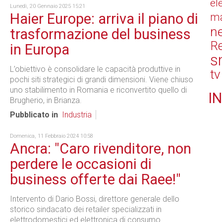
el
Lunedì, 20 Gennaio 2025 15:21
Haier Europe: arriva il piano di
ma
n
trasformazione del business
Re
in Europa
s
L’obiettivo è consolidare le capacità produttive in
tv
pochi siti strategici di grandi dimensioni. Viene chiuso
uno stabilimento in Romania e riconvertito quello di
IN
Brugherio, in Brianza.
Pubblicato in
Industria
Domenica, 11 Febbraio 2024 10:58
Ancra: "Caro rivenditore, non
perdere le occasioni di
business offerte dai Raee!"
Intervento di Dario Bossi, direttore generale dello
storico sindacato dei retailer specializzati in
elettrodomestici ed elettronica di consumo.