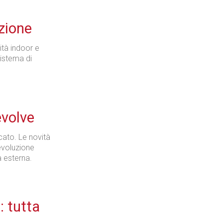
zione
Industria
ità indoor e
sistema di
Prima dello shopping
evolve
cato. Le novità
'evoluzione
à esterna.
Industria
: tutta