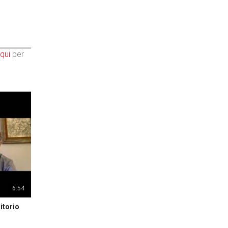
qui
per
6:54
itorio