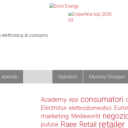
e aziende
Prodotti
Operatori
Mystery Shopper
consumatori
Academy
app
Electrolux
elettrodomestici
Euro
negozi
marketing
Mediaworld
retailer
Raee
Retail
pulizia