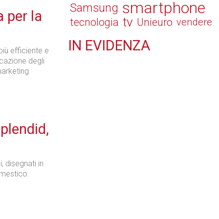
smartphone
Samsung
 per la
tv
tecnologia
Unieuro
vendere
IN
EVIDENZA
iù efficiente e
Retail
icazione degli
marketing
Il Blog di Nathan (vita da negozio)
plendid,
, disegnati in
domestico.
Tecnologie