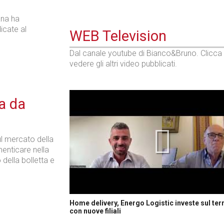
ana ha
icate al
WEB Television
Dal canale youtube di Bianco&Bruno. Clicca
vedere gli altri video pubblicati.
ta da
ul mercato della
enticare nella
 della bolletta e
Home delivery, Energo Logistic investe sul terr
con nuove filiali