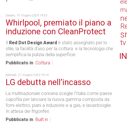
el
ma
Sabato, 01 Giugno 2024 14:53
n
Whirlpool, premiato il piano a
Re
induzione con CleanProtect
s
tv
Il
Red Dot Design Award
è stato assegnato per lo
stile, la facilità d'uso per la cottura e la tecnologia che
IN
semplifica la pulizia della superficie.
Pubblicato in
Cottura
Martedì, 27 Giugno 2023 19:14
LG debutta nell’incasso
La multinazionale coreana sceglie l’Italia come paese
capofila per lanciare la nuova gamma composta da
forni elettrici, piani a induzione e a gas, e lavastoviglie.
In attesa dei frigoriferi.
Pubblicato in
Built in