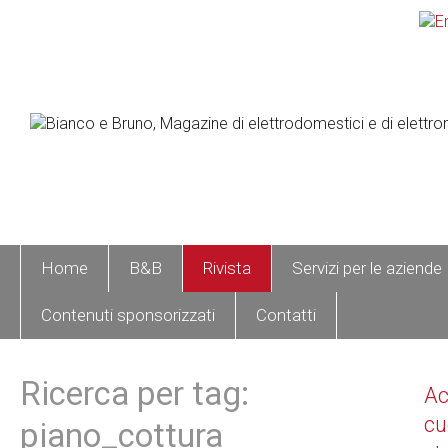
Home
B&B
Rivista
Servizi per le aziende
Contenuti sponsorizzati
Contatti
Ricerca per tag:
A
cu
piano_cottura