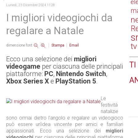
el
Lunedì, 23 Dicembre 2024 11:28
ma
I migliori videogiochi da
n
Re
regalare a Natale
s
tv
dimensione font
Stampa
Email
Ecco una selezione dei
migliori
TI
videogame
per ciascuna delle principali
piattaforme:
PC
,
Nintendo Switch
,
A
Xbox Series X
e
PlayStation 5
.
Le
festività
natalizie
sono ormai dietro l’angolo e regalare un videogioco
può essere un'idea vincente per amici e familiari
appassionati. Ecco una selezione dei
migliori
videogiochi
per ciascuna delle principali piattaforme