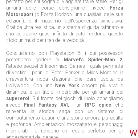
perfetto per chi sogna di viaggiare tra le stelle. Per gli
amanti delle corse consigliamo invece
Forza
Motorsport
(o Forza Horizon, una qualsiasi delle sue
edizioni): è il massimo dell'esperienza simulativa.
Grafica ultra realistica, un sistema di guida raffinato e
una selezione quasi infinita di auto rendono questo
titolo un must per i fan della velocità.
Concludiamo con Playstation 5, i cui possessori
potrebbero godere di
Marvel's Spider-Man 2
,
l'atteso sequel di Insomniac Games il quale permette
di vestire i panni di Peter Parker e Miles Morales in
un'avventura ricca d'azione che pare uscita da
Hollywood. Con una
New York
ancora più viva e
dinamica, è un titolo imperdibile per gli amanti dei
supereroi
. Sul fronte dei giochi di ruolo consigliamo
invece
Final Fantasy XVI,
un
RPG epico
che
reinventa la storica saga con un sistema di
combattimento action e una storia ancora più adulta
e profonda. Ambientazioni mozzafiato e personaggi
memorabili lo rendono un regalo perfetto per gli
WE
appassionati del genere.