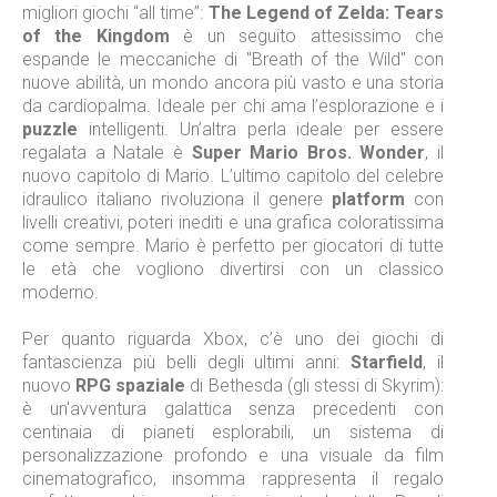
migliori giochi “all time”:
The Legend of Zelda: Tears
of the Kingdom
è un seguito attesissimo che
espande le meccaniche di "Breath of the Wild" con
nuove abilità, un mondo ancora più vasto e una storia
da cardiopalma. Ideale per chi ama l’esplorazione e i
puzzle
intelligenti. Un’altra perla ideale per essere
regalata a Natale è
Super Mario Bros. Wonder
, il
nuovo capitolo di Mario. L’ultimo capitolo del celebre
idraulico italiano rivoluziona il genere
platform
con
livelli creativi, poteri inediti e una grafica coloratissima
come sempre. Mario è perfetto per giocatori di tutte
le età che vogliono divertirsi con un classico
moderno.
Per quanto riguarda Xbox, c’è uno dei giochi di
fantascienza più belli degli ultimi anni:
Starfield
, il
nuovo
RPG spaziale
di Bethesda (gli stessi di Skyrim):
è un'avventura galattica senza precedenti con
centinaia di pianeti esplorabili, un sistema di
personalizzazione profondo e una visuale da film
cinematografico, insomma rappresenta il regalo