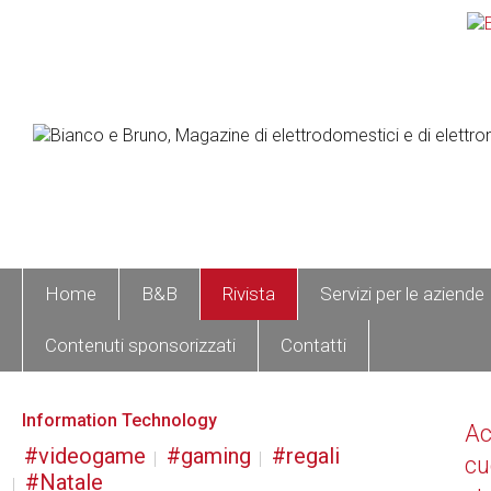
Home
B&B
Rivista
Servizi per le aziende
Contenuti sponsorizzati
Contatti
Information Technology
A
videogame
gaming
regali
cu
Natale