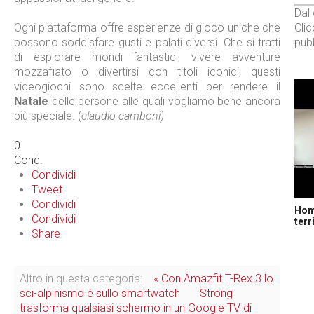
Dal
Ogni piattaforma offre esperienze di gioco uniche che
Cli
possono soddisfare gusti e palati diversi. Che si tratti
pubb
di esplorare mondi fantastici, vivere avventure
mozzafiato o divertirsi con titoli iconici, questi
videogiochi sono scelte eccellenti per rendere il
Natale
delle persone alle quali vogliamo bene ancora
più speciale. (
claudio camboni)
0
Cond.
Condividi
Tweet
Condividi
Home
Condividi
terr
Share
Altro in questa categoria:
« Con Amazfit T-Rex 3 lo
sci-alpinismo è sullo smartwatch
Strong
trasforma qualsiasi schermo in un Google TV di