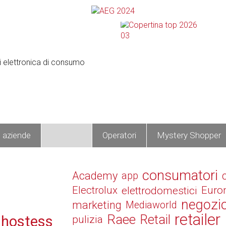
e aziende
Prodotti
Operatori
Mystery Shopper
consumatori
Academy
app
Electrolux
elettrodomestici
Euro
negozi
marketing
Mediaworld
retailer
Raee
Retail
 hostess
pulizia