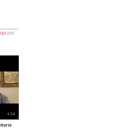
qui
per
6:54
itorio