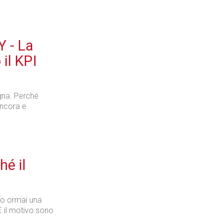
 - La
il KPI
segna. Perché
ancora e
hé il
ato ormai una
E il motivo sono