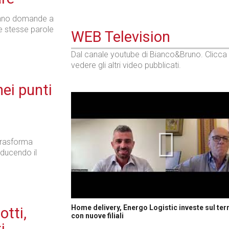
fanno domande a
e stesse parole
WEB Television
Dal canale youtube di Bianco&Bruno. Clicca
vedere gli altri video pubblicati.
 nei punti
 trasforma
riducendo il
Home delivery, Energo Logistic investe sul terr
otti,
con nuove filiali