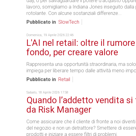
day, o per salvaguardare il potere d’acquisto oppure
lavoro, somigliamo a Indiana Jones inseguito dalla 
rotolante. Con alcune sostanziali differenze...
Pubblicato in
SlowTech
Domenica, 19 Aprile 2026 22:46
L'AI nel retail: oltre il rumore
fondo, per creare valore
Rappresenta una opportunità straordinaria, ma solo 
impiega per liberare tempo dalle attività meno impor
Pubblicato in
Retail
Sabato, 18 Aprile 2026 17:58
Quando l’addetto vendita si 
da Risk Manager
Come assicurare che il cliente di fronte a noi diven
del negozio e non un detrattore? Smettere di essere
prodotti e iniziare a essere filtri di problemi.