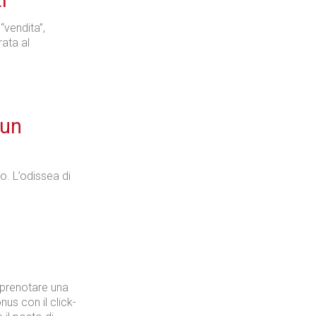
i
“vendita”,
ata al
 un
o. L’odissea di
 prenotare una
us con il click-