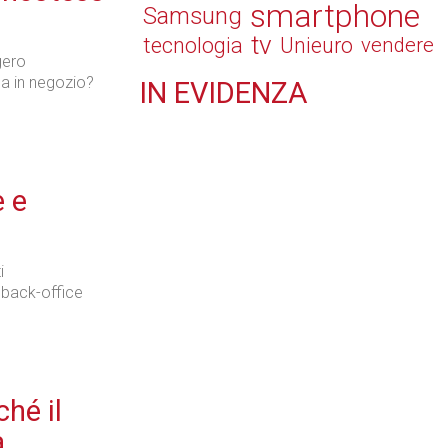
smartphone
Samsung
tv
tecnologia
Unieuro
vendere
gero
sa in negozio?
IN
EVIDENZA
Retail
e e
Il Blog di Nathan (vita da negozio)
i
te back-office
Tecnologie
hé il
a