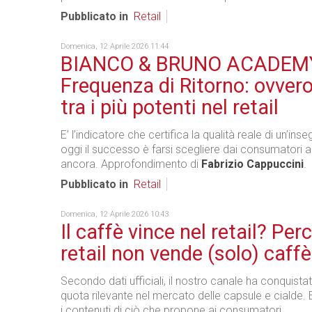
Pubblicato in
Retail
Domenica, 12 Aprile 2026 11:44
BIANCO & BRUNO ACADEMY
Frequenza di Ritorno: ovvero 
tra i più potenti nel retail
E’ l’indicatore che certifica la qualità reale di un’in
oggi il successo è farsi scegliere dai consumatori 
ancora. Approfondimento di
Fabrizio Cappuccini
.
Pubblicato in
Retail
Domenica, 12 Aprile 2026 10:43
Il caffè vince nel retail? Perc
retail non vende (solo) caffè
Secondo dati ufficiali, il nostro canale ha conquist
quota rilevante nel mercato delle capsule e cialde. 
i contenuti di ciò che propone ai consumatori.