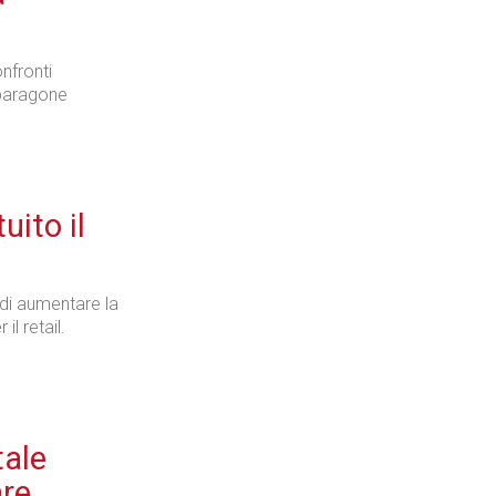
nfronti
Industria
l paragone
uito il
Prima dello shopping
 di aumentare la
l retail.
Industria
tale
are