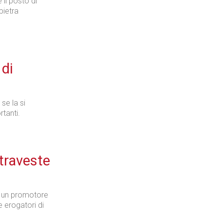
 il posto di
pietra
 di
se la si
tanti.
traveste
ti un promotore
 erogatori di