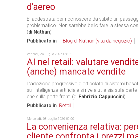
d'aereo
E’ addestrata per riconoscere da subito un passeg
problematico. Non sarebbe bello fare la stessa co
(
di Nathan
)
Pubblicato in
Il Blog di Nathan (vita da negozio)
Venerdì, 24 Luglio 2026 08:05
AI nel retail: valutare vendit
(anche) mancate vendite
L’adozione progressiva e articolata di sistemi basat
sull’intelligenza artificiale si rivela utile sia sulla par
che sulla parte front. (di
Fabrizio Cappuccini
)
Pubblicato in
Retail
Mercoledì, 08 Luglio 2026 09:00
La convenienza relativa: perc
cliente confronta i prezzi m