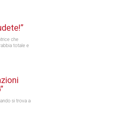
udete!”
atrice che
 rabbia totale e
nzioni
”
ando si trova a