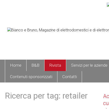
Home
B&B
Rivista
Servizi per le aziende
Contenuti sponsorizzati
Contatti
Ricerca per tag: retailer
A
cu