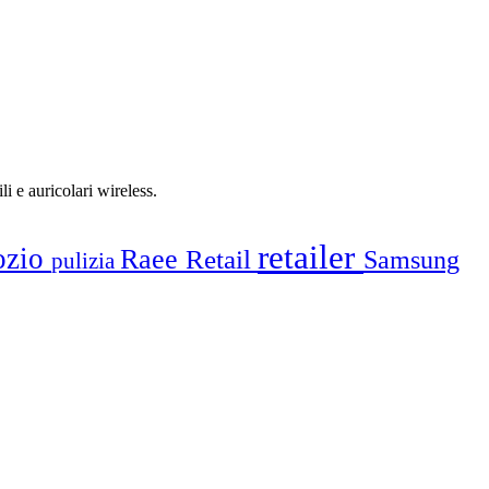
i e auricolari wireless.
retailer
ozio
Raee
Retail
Samsung
pulizia