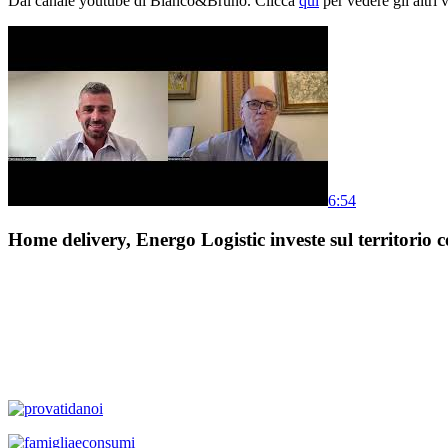
Dal canale youtube di Bianco&Bruno. Clicca
qui
per vedere gli altri 
6:54
Home delivery, Energo Logistic investe sul territorio c