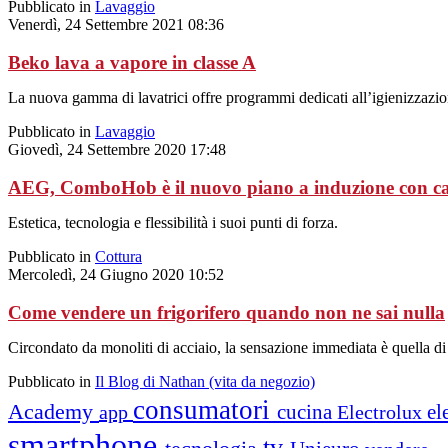
Pubblicato in
Lavaggio
Venerdì, 24 Settembre 2021 08:36
Beko lava a vapore in classe A
La nuova gamma di lavatrici offre programmi dedicati all’igienizzazione
Pubblicato in
Lavaggio
Giovedì, 24 Settembre 2020 17:48
AEG, ComboHob è il nuovo piano a induzione con ca
Estetica, tecnologia e flessibilità i suoi punti di forza.
Pubblicato in
Cottura
Mercoledì, 24 Giugno 2020 10:52
Come vendere un frigorifero quando non ne sai nulla
Circondato da monoliti di acciaio, la sensazione immediata è quella di
Pubblicato in
Il Blog di Nathan (vita da negozio)
consumatori
Academy
cucina
el
app
Electrolux
smartphone
tv