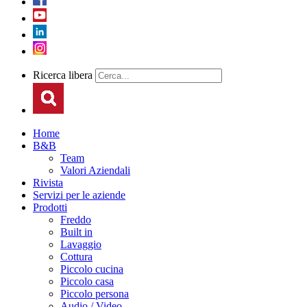
Ricerca libera
Home
B&B
Team
Valori Aziendali
Rivista
Servizi per le aziende
Prodotti
Freddo
Built in
Lavaggio
Cottura
Piccolo cucina
Piccolo casa
Piccolo persona
Audio / Video