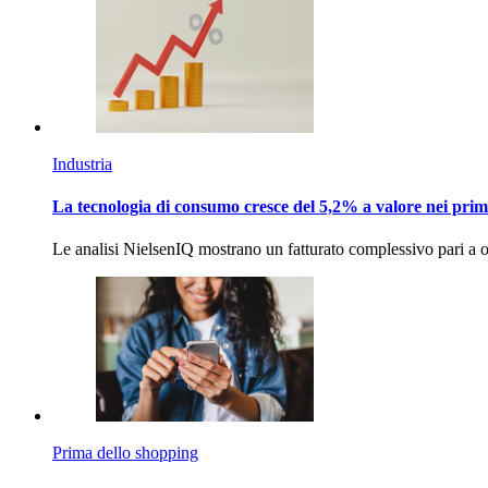
Industria
La tecnologia di consumo cresce del 5,2% a valore nei prim
Le analisi NielsenIQ mostrano un fatturato complessivo pari a o
Prima dello shopping