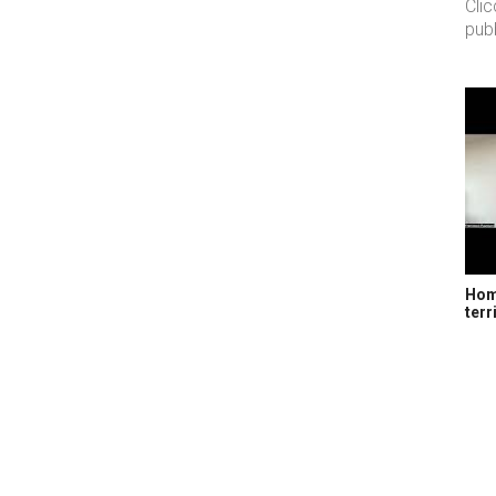
Cli
pubb
Home
terr