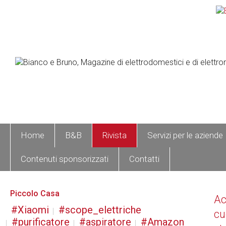
Home
B&B
Rivista
Servizi per le aziende
Contenuti sponsorizzati
Contatti
Piccolo Casa
A
Xiaomi
scope_elettriche
cu
purificatore
aspiratore
Amazon