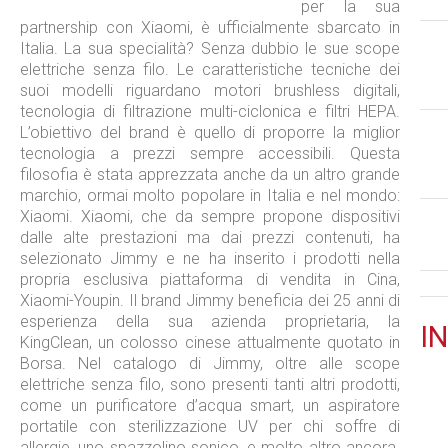
per la sua
partnership con Xiaomi, è ufficialmente sbarcato in
Italia. La sua specialità? Senza dubbio le sue scope
elettriche senza filo. Le caratteristiche tecniche dei
suoi modelli riguardano motori brushless digitali,
tecnologia di filtrazione multi-ciclonica e filtri HEPA.
L’obiettivo del brand è quello di proporre la miglior
tecnologia a prezzi sempre accessibili. Questa
filosofia è stata apprezzata anche da un altro grande
marchio, ormai molto popolare in Italia e nel mondo:
Xiaomi. Xiaomi, che da sempre propone dispositivi
dalle alte prestazioni ma dai prezzi contenuti, ha
selezionato Jimmy e ne ha inserito i prodotti nella
propria esclusiva piattaforma di vendita in Cina,
Xiaomi-Youpin. Il brand Jimmy beneficia dei 25 anni di
esperienza della sua azienda proprietaria, la
IN
KingClean, un colosso cinese attualmente quotato in
Borsa. Nel catalogo di Jimmy, oltre alle scope
elettriche senza filo, sono presenti tanti altri prodotti,
come un purificatore d’acqua smart, un aspiratore
portatile con sterilizzazione UV per chi soffre di
allergie, uno spazzolino sonico, e molto altro ancora.