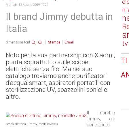
el
Martedì, 13 Agosto 2019 17:27
ma
Il brand Jimmy debutta in
n
Re
Italia
s
tv
dimensione font
Stampa
Email
Noto per la sua partnership con Xiaomi,
TI
punta soprattutto sulle scope
elettriche senza filo. Ma nel suo
A
catalogo troviamo anche purificatori
d'acqua smart, aspiratori portatili con
sterilizzazione UV, spazzolini sonici e
altro.
Il marchio
Jimmy, già
Scopa elettrica Jimmy, modello JV53
conosciuto