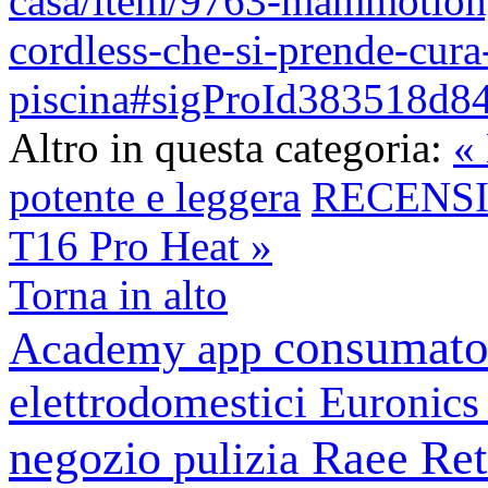
casa/item/9763-mammotion
cordless-che-si-prende-cura
piscina#sigProId383518d8
Altro in questa categoria:
« 
potente e leggera
RECENSIO
T16 Pro Heat »
Torna in alto
consumato
Academy
app
elettrodomestici
Euronic
negozio
Raee
Ret
pulizia