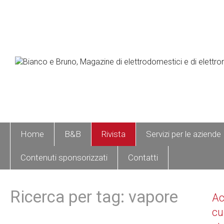
Home
B&B
Rivista
Servizi per le aziende
Contenuti sponsorizzati
Contatti
Ricerca per tag: vapore
A
cu