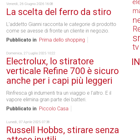
el
Venerdì, 26 Giugno 2026 16:08
La scelta del ferro da stiro
ma
n
L’addetto Gianni racconta le categorie di prodotto
Re
come se avesse di fronte un cliente in negozio.
s
Pubblicato in
Prima dello shopping
tv
Domenica, 27 Luglio 2025 10:22
Electrolux, lo stiratore
IN
verticale Refine 700 è sicuro
anche per i capi più leggeri
Rinfresca gli indumenti tra un viaggio e l’altro. E il
vapore elimina gran parte dei batteri.
Pubblicato in
Piccolo Casa
Lunedì, 07 Aprile 2025 07:38
Russell Hobbs, stirare senza
attese inutili