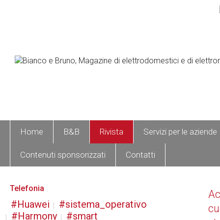
Home
B&B
Rivista
Servizi per le aziende
Contenuti sponsorizzati
Contatti
Telefonia
A
Huawei
sistema_operativo
cu
Harmony
smart