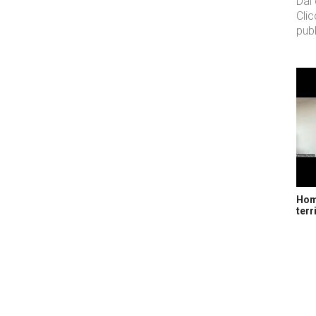
Dal
Cli
pubb
Home
terr