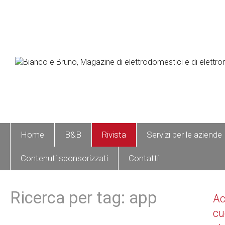
Home
B&B
Rivista
Servizi per le aziende
Contenuti sponsorizzati
Contatti
Ricerca per tag: app
A
cu