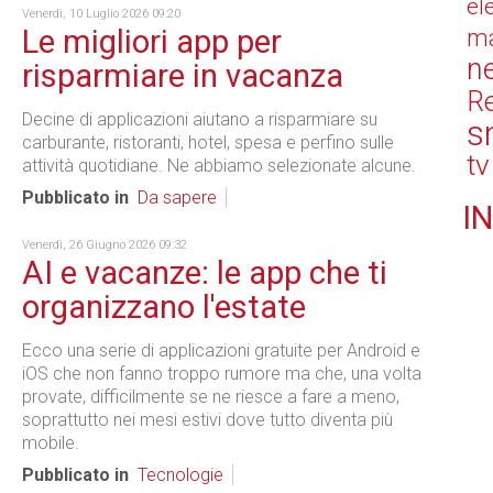
el
Venerdì, 10 Luglio 2026 09:20
Le migliori app per
ma
n
risparmiare in vacanza
Re
Decine di applicazioni aiutano a risparmiare su
s
carburante, ristoranti, hotel, spesa e perfino sulle
tv
attività quotidiane. Ne abbiamo selezionate alcune.
Pubblicato in
Da sapere
IN
Venerdì, 26 Giugno 2026 09:32
AI e vacanze: le app che ti
organizzano l'estate
Ecco una serie di applicazioni gratuite per Android e
iOS che non fanno troppo rumore ma che, una volta
provate, difficilmente se ne riesce a fare a meno,
soprattutto nei mesi estivi dove tutto diventa più
mobile.
Pubblicato in
Tecnologie