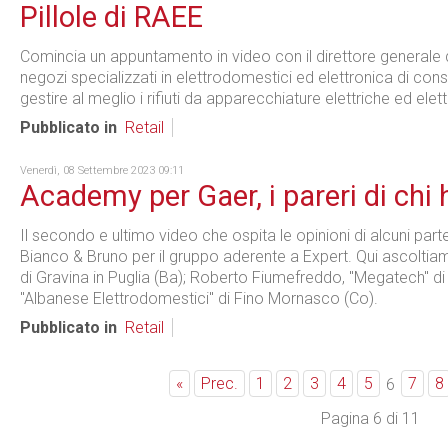
Pillole di RAEE
Comincia un appuntamento in video con il direttore generale d
negozi specializzati in elettrodomestici ed elettronica di co
gestire al meglio i rifiuti da apparecchiature elettriche ed elet
Pubblicato in
Retail
Venerdì, 08 Settembre 2023 09:11
Academy per Gaer, i pareri di chi 
Il secondo e ultimo video che ospita le opinioni di alcuni parte
Bianco & Bruno per il gruppo aderente a Expert. Qui ascoltia
di Gravina in Puglia (Ba); Roberto Fiumefreddo, "Megatech" di
"Albanese Elettrodomestici" di Fino Mornasco (Co).
Pubblicato in
Retail
«
Prec.
1
2
3
4
5
7
8
6
Pagina 6 di 11