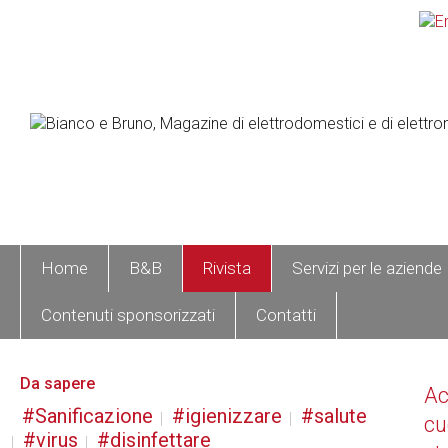
Home
B&B
Rivista
Servizi per le aziende
Contenuti sponsorizzati
Contatti
Da sapere
A
Sanificazione
igienizzare
salute
cu
virus
disinfettare