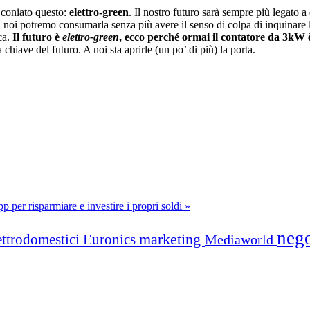
 coniato questo:
elettro-green
. Il nostro futuro sarà sempre più legato a 
a, noi potremo consumarla senza più avere il senso di colpa di inquinare l
ca.
Il futuro è
elettro-green
, ecco perché ormai il contatore da 3kW 
la chiave del futuro. A noi sta aprirle (un po’ di più) la porta.
p per risparmiare e investire i propri soldi »
neg
marketing
ettrodomestici
Euronics
Mediaworld