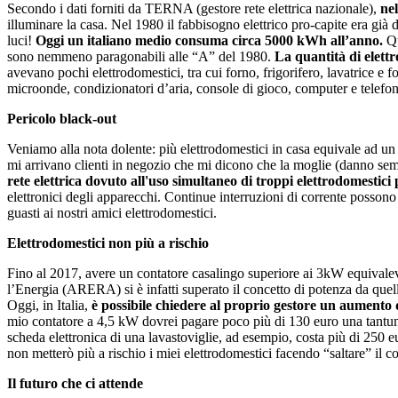
Secondo i dati forniti da TERNA (gestore rete elettrica nazionale),
ne
illuminare la casa. Nel 1980 il fabbisogno elettrico pro-capite era gi
luci!
Oggi un italiano medio consuma circa 5000 kWh all’anno.
Qu
sono nemmeno paragonabili alle “A” del 1980.
La quantità di elett
avevano pochi elettrodomestici, tra cui forno, frigorifero, lavatrice e
microonde, condizionatori d’aria, console di gioco, computer e telefonin
Pericolo black-out
Veniamo alla nota dolente: più elettrodomestici in casa equivale ad 
mi arrivano clienti in negozio che mi dicono che la moglie (danno semp
rete elettrica dovuto all'uso simultaneo di troppi elettrodomestic
elettronici degli apparecchi. Continue interruzioni di corrente posson
guasti ai nostri amici elettrodomestici.
Elettrodomestici non più a rischio
Fino al 2017, avere un contatore casalingo superiore ai 3kW equivaleva a
l’Energia (ARERA) si è infatti superato il concetto di potenza da quel
Oggi, in Italia,
è possibile chiedere al proprio gestore un aumento 
mio contatore a 4,5 kW dovrei pagare poco più di 130 euro una tantu
scheda elettronica di una lavastoviglie, ad esempio, costa più di 250 
non metterò più a rischio i miei elettrodomestici facendo “saltare” il c
Il futuro che ci attende