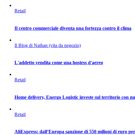
Retail
Il centro commerciale diventa una fortezza contro il clima
Il Blog di Nathan (vita da negozio)
L'addetto vendita come una hostess d'aereo
Retail
Home delivery, Energo Logistic investe sul territorio con nuo
Retail
AlìExpress: dall’Europa sanzione di 550 milioni di euro per 