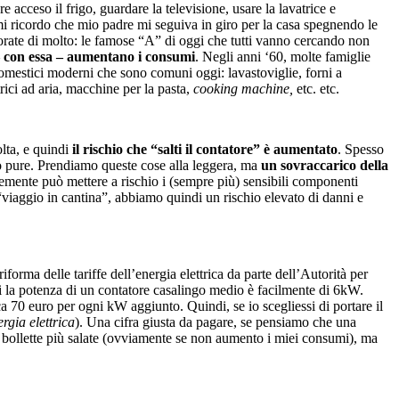
e acceso il frigo, guardare la televisione, usare la lavatrice e
mi ricordo che mio padre mi seguiva in giro per la casa spegnendo le
iorate di molto: le famose “A” di oggi che tutti vanno cercando non
 – con essa – aumentano i consumi
. Negli anni ‘60, molte famiglie
odomestici moderni che sono comuni oggi: lavastoviglie, forni a
rici ad aria, macchine per la pasta,
cooking machine,
etc. etc.
lta, e quindi
il rischio che “salti il contatore” è aumentato
. Spesso
tro pure. Prendiamo queste cose alla leggera, ma
un sovraccarico della
ntemente può mettere a rischio i (sempre più) sensibili componenti
“viaggio in cantina”, abbiamo quindi un rischio elevato di danni e
orma delle tariffe dell’energia elettrica da parte dell’Autorità per
li la potenza di un contatore casalingo medio è facilmente di 6kW.
a 70 euro per ogni kW aggiunto. Quindi, se io scegliessi di portare il
rgia elettrica
). Una cifra giusta da pagare, se pensiamo che una
 bollette più salate (ovviamente se non aumento i miei consumi), ma