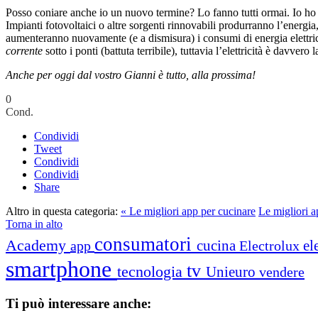
Posso coniare anche io un nuovo termine? Lo fanno tutti ormai. Io ho
Impianti fotovoltaici o altre sorgenti rinnovabili produrranno l’energi
aumenteranno nuovamente (e a dismisura) i consumi di energia elettri
corrente
sotto i ponti (battuta terribile), tuttavia l’elettricità è davvero 
Anche per oggi dal vostro Gianni è tutto, alla prossima!
0
Cond.
Condividi
Tweet
Condividi
Condividi
Share
Altro in questa categoria:
« Le migliori app per cucinare
Le migliori ap
Torna in alto
consumatori
Academy
cucina
el
app
Electrolux
smartphone
tv
tecnologia
Unieuro
vendere
Ti può interessare anche: