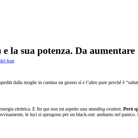
a) e la sua potenza. Da aumentare
del font
diti dalla moglie in cantina un giorno sì e l’altro pure perché è “saltata
energia elettrica. E fin qui non mi aspetto una
standing ovation
.
Però sp
visamente, le luci si spengono per un black-out: andiamo nel panico. M