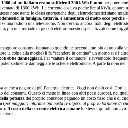
l 1960 ad un italiano erano sufficienti 300 kWh l’anno
per poter tener
à diventato di 1800 kWh. La corrente costava poche lire al kWh, eppure 
esto nonostante le classi energetiche degli elettrodomestici siano migl
rodomestici in famiglia, tuttavia, è aumentata di molto ecco perché
 forse una radio o una televisione. Non c'erano ancora molti degli elettr
i; più una miriade di piccoli elettrodomestici specializzati come friggit
un maggiore consumo istantaneo quando ne accendiamo più di uno alla vo
re la colpa alla moglie) li fa “scendere in cantina” un giorno sì e l’al
i potrebbe danneggiarli
. Far “saltare il contatore” riavviandolo freque
o potenzialmente danneggiare le schede elettroniche. A parte la noia del 
nche a pagare di più l’energia elettrica. Oggi non è più così. Con la rif
lo dei consumi. Questo ci mette in linea con altri paesi europei, nei qua
della potenza
del proprio contatore pagando un costo fisso che è di circ
m (
per maggiori informazioni basta rivolgersi al proprio fornitore di ene
euro.
Il costo della corrente elettrica rimane lo stesso
, quindi non avrò
ontatore.