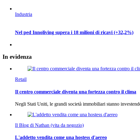
Industria
Nel ped Innoliving supera i 18 milioni di ricavi (+32,2%)
In
evidenza
Retail
Il centro commerciale diventa una fortezza contro il clima
Negli Stati Uniti, le grandi società immobiliari stanno investen
Il Blog di Nathan (vita da negozio)
L'addetto vendita come una hostess d'aereo