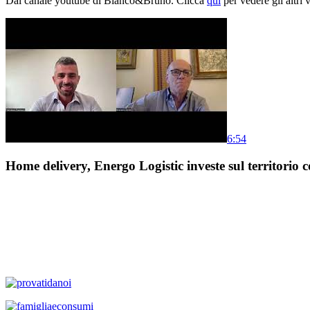
Dal canale youtube di Bianco&Bruno. Clicca
qui
per vedere gli altri 
6:54
Home delivery, Energo Logistic investe sul territorio c