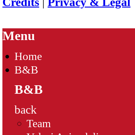
Credits
|
Privacy & Legal
Menu
Home
B&B
B&B
back
Team