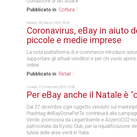
conduttore di ‘Art Attack’.
Pubblicato in
Cottura
Sabato, 28 Marzo 2020 18:02
Coronavirus, eBay in aiuto d
piccole e medie imprese
La nota piattaforma di e-commerce introduce azion
supportare gli attuali venditori e per chi vuole aprir
online.
Pubblicato in
Retail
Lunedì, 23 Dicembre 2019 15:58
Per eBay anche il Natale è "c
Dal 27 dicembre ogni oggetto venduto sul marketp
l’hashtag #eBayDonaPerTe contribuirà alla campa
Verde, promossa da Legambiente e AzzeroCO2 no
patrocinata da Kyoto Club, per la riqualificazione del 
tutela delle aree verdi in Italia.