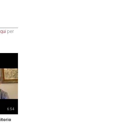
qui
per
6:54
itorio