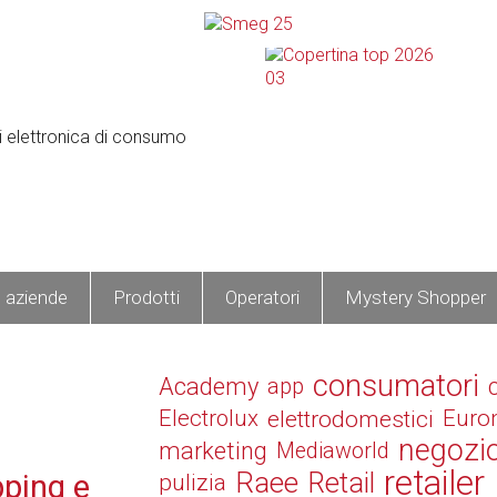
e aziende
Prodotti
Operatori
Mystery Shopper
consumatori
Academy
app
Electrolux
elettrodomestici
Euro
negozi
marketing
Mediaworld
retailer
Raee
Retail
pping e
pulizia