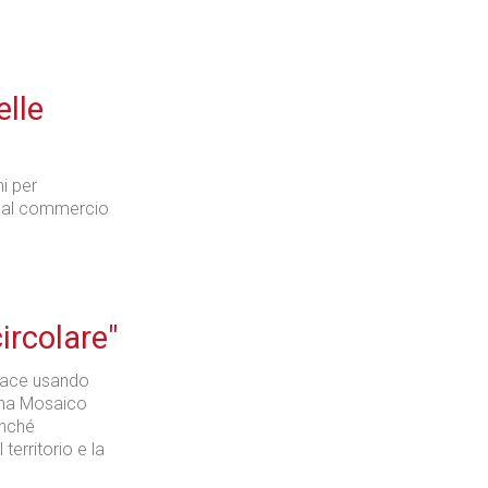
Industria
elle
i per
si al commercio
Prima dello shopping
ircolare"
Industria
lace usando
gna Mosaico
nché
territorio e la