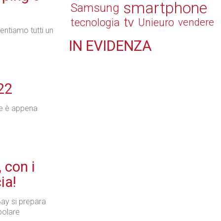
smartphone
Samsung
tv
tecnologia
Unieuro
vendere
sentiamo tutti un
IN
EVIDENZA
Retail
22
he è appena
Il Blog di Nathan (vita da negozio)
 con i
ia!
Tecnologie
Bay si prepara
polare