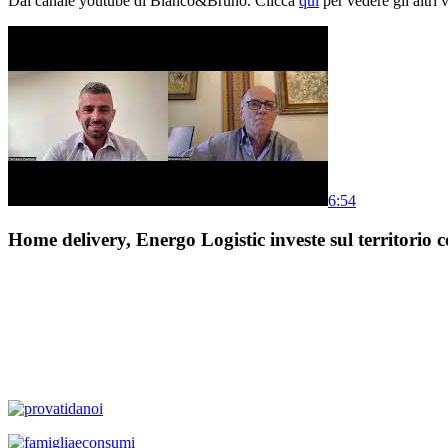
Dal canale youtube di Bianco&Bruno. Clicca
qui
per vedere gli altri 
6:54
Home delivery, Energo Logistic investe sul territorio c