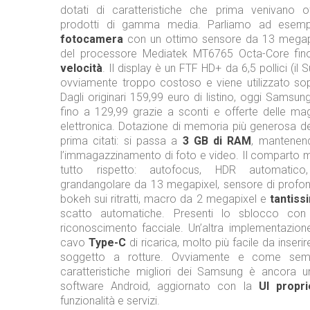
dotati di caratteristiche che prima venivano o
prodotti di gamma media. Parliamo ad esem
fotocamera
con un ottimo sensore da 13 megap
del processore Mediatek MT6765 Octa-Core fi
velocità
. Il display è un FTF HD+ da 6,5 pollici (i
ovviamente troppo costoso e viene utilizzato sop
Dagli originari 159,99 euro di listino, oggi Sams
fino a 129,99 grazie a sconti e offerte delle mag
elettronica. Dotazione di memoria più generosa d
prima citati: si passa a
3 GB di RAM
, mantenen
l’immagazzinamento di foto e video. Il comparto m
tutto rispetto: autofocus, HDR automati
grandangolare da 13 megapixel, sensore di profond
bokeh sui ritratti, macro da 2 megapixel e
tantiss
scatto automatiche. Presenti lo sblocco con
riconoscimento facciale. Un’altra implementazione 
cavo
Type-C
di ricarica, molto più facile da inserir
soggetto a rotture. Ovviamente e come semp
caratteristiche migliori dei Samsung è ancora un
software Android, aggiornato con la
UI propri
funzionalità e servizi.