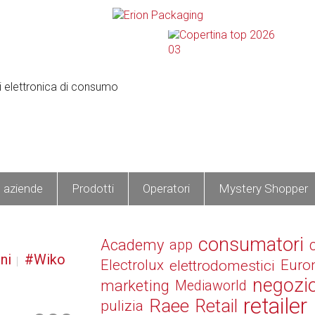
e aziende
Prodotti
Operatori
Mystery Shopper
consumatori
Academy
app
ni
Wiko
Electrolux
elettrodomestici
Euro
negozi
marketing
Mediaworld
retailer
Raee
Retail
pulizia