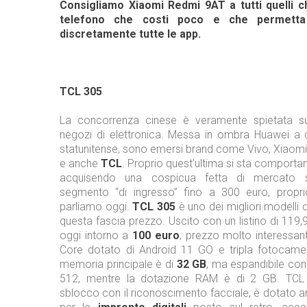
Consigliamo Xiaomi Redmi 9AT a tutti quelli 
telefono che costi poco e che permetta 
discretamente tutte le app.
TCL 305
La concorrenza cinese è veramente spietata sug
negozi di elettronica. Messa in ombra Huawei a 
statunitense, sono emersi brand come Vivo, Xiaom
e anche
TCL
. Proprio quest’ultima si sta comport
acquisendo una cospicua fetta di mercato so
segmento “di ingresso” fino a 300 euro, propri
parliamo oggi.
TCL 305
è uno dei migliori modelli 
questa fascia prezzo. Uscito con un listino di 119,9
oggi intorno a
100 euro
, prezzo molto interessan
Core dotato di Android 11 GO e tripla fotocamer
memoria principale è di
32 GB
, ma espandibile con
512, mentre la dotazione RAM è di 2 GB. TCL 3
sblocco con il riconoscimento facciale, è dotato 