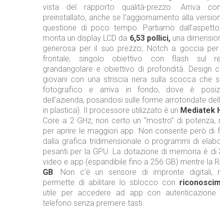
vista del rapporto qualità-prezzo. Arriva 
preinstallato, anche se l’aggiornamento alla versi
questione di poco tempo. Partiamo dall’aspetto
monta un display LCD da
6,53 pollici,
una dimensio
generosa per il suo prezzo; Notch a goccia per
frontale; singolo obiettivo con flash sul r
grandangolare e obiettivo di profondità. Design
giovani con una striscia nera sulla scocca che 
fotografico e arriva in fondo, dove è posiz
dell’azienda, posandosi sulle forme arrotondate dell
in plastica). Il processore utilizzato è un
Mediatek 
Core a 2 GHz, non certo un “mostro” di potenza
per aprire le maggiori app. Non consente però di 
dalla grafica tridimensionale o programmi di elab
pesanti per la GPU. La dotazione di memoria è di
video e app (espandibile fino a 256 GB) mentre la 
GB
. Non c’è un sensore di impronte digitali, 
permette di abilitare lo sblocco con
riconosci
utile per accedere ad app con autenticazione 
telefono senza premere tasti.