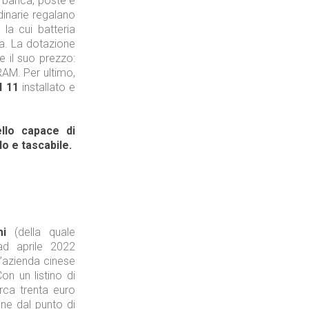
e banca, poste e
dinarie regalano
, la cui batteria
Tecnologie
ta. La dotazione
e il suo prezzo:
AM. Per ultimo,
d 11
installato e
llo capace di
Industria
lo e tascabile.
Prima dello shopping
mi
(della quale
ad aprile 2022
l’azienda cinese
on un listino di
rca trenta euro
Industria
ne dal punto di