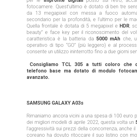
per le
impronte digitali
posto sul retro, acc
fotocamere. Quest’ultimo è dotato di ben tre sensor
da 13 megapixel con messa a fuoco automati
secondario per la profondità, e l’ultimo per le ma
Quella frontale è dotata di 5 megapixel e
HDR
, s
beauty” e face key per il riconoscimento del volt
caratteristica è la batteria da
5000 mAh
che, un
operativo di tipo “GO” (più leggero) e al proces
consente un utilizzo ininterrotto fino a due giorni se
Consigliamo TCL 305 a tutti coloro che 
telefono base ma dotato di modulo fotocam
avanzato.
SAMSUNG GALAXY A03s
Rimaniamo ancora vicini a una spesa di 100 euro
dei migliori modelli di aprile 2022, questa volta un
l’aggressività sui prezzi della concorrenza, anche i
coreano ha dovuto ritoccare il suo listino con mo