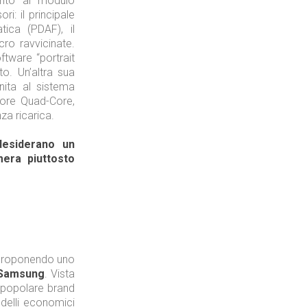
anto al modulo
i: il principale
ca (PDAF), il
cro ravvicinate.
oftware “portrait
o. Un’altra sua
ita al sistema
sore Quad-Core,
nza ricarica.
desiderano un
era piuttosto
 proponendo uno
Samsung
. Vista
l popolare brand
delli economici