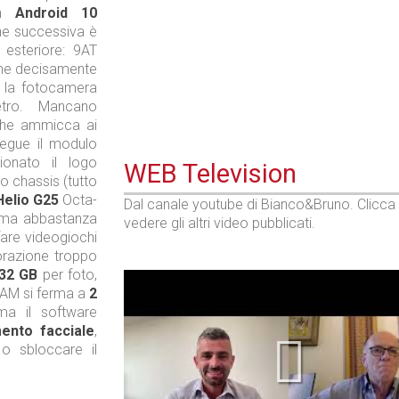
con
Android 10
one successiva è
 esteriore: 9AT
ne decisamente
 la fotocamera
etro. Mancano
 che ammicca ai
segue il modulo
ionato il logo
WEB Television
o chassis (tutto
Helio G25
Octa-
Dal canale youtube di Bianco&Bruno. Clicca
, ma abbastanza
vedere gli altri video pubblicati.
fare videogiochi
orazione troppo
32 GB
per foto,
RAM si ferma a
2
ma il software
mento
facciale
,
o sbloccare il