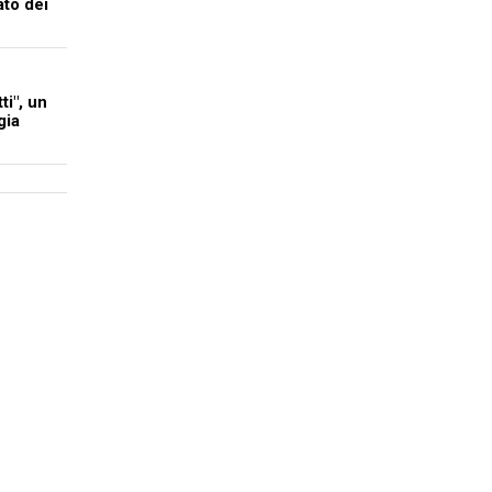
ato dei
i", un
gia