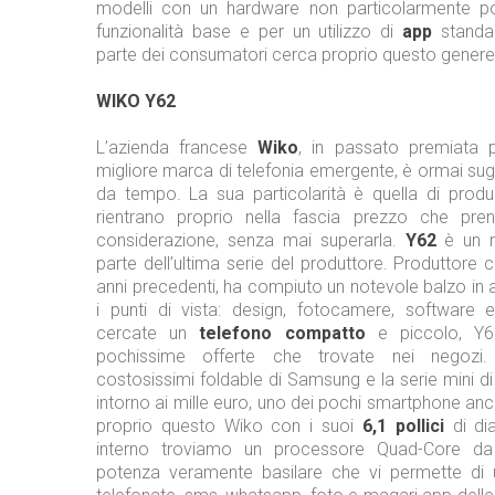
modelli con un hardware non particolarmente po
funzionalità base e per un utilizzo di
app
standa
parte dei consumatori cerca proprio questo genere
WIKO Y62
L’azienda francese
Wiko
, in passato premiata 
migliore marca di telefonia emergente, è ormai sugli 
da tempo. La sua particolarità è quella di produ
rientrano proprio nella fascia prezzo che pre
considerazione, senza mai superarla.
Y62
è un m
parte dell’ultima serie del produttore. Produttore c
anni precedenti, ha compiuto un notevole balzo in av
i punti di vista: design, fotocamere, software
cercate un
telefono compatto
e piccolo, Y6
pochissime offerte che trovate nei negozi.
costosissimi foldable di Samsung e la serie mini di
intorno ai mille euro, uno dei pochi smartphone anco
proprio questo Wiko con i suoi
6,1 pollici
di di
interno troviamo un processore Quad-Core da
potenza veramente basilare che vi permette di 