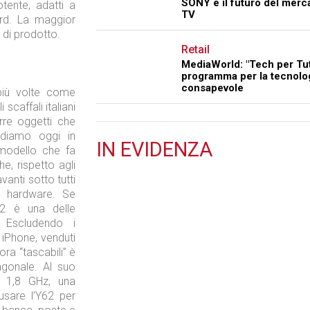
SONY e il futuro del merc
tente, adatti a
TV
rd. La maggior
 di prodotto.
Retail
MediaWorld: "Tech per Tutt
programma per la tecnolo
consapevole
più volte come
scaffali italiani
rre oggetti che
ndiamo oggi in
IN
EVIDENZA
odello che fa
he, rispetto agli
Retail
anti sotto tutti
 e hardware. Se
2 è una delle
 Escludendo i
 iPhone, venduti
ra “tascabili” è
Il Blog di Nathan (vita da negozio)
agonale. Al suo
 1,8 GHz, una
usare l’Y62 per