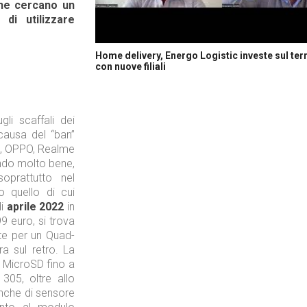
che cercano un
di utilizzare
Home delivery, Energo Logistic investe sul terr
con nuove filiali
li scaffali dei
causa del “ban”
i, OPPO, Realme
ando molto bene,
prattutto nel
o quello di cui
di
aprile 2022
in
9 euro, si trova
te per un Quad-
a sul retro. La
 MicroSD fino a
05, oltre allo
anche di sensore