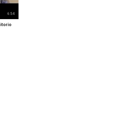
6:54
itorio