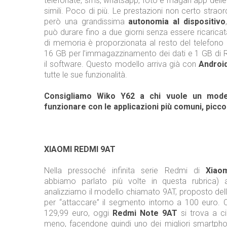
telefonate, sms, whatsapp, foto e magari app dell
simili. Poco di più. Le prestazioni non certo straor
però una grandissima
autonomia al dispositivo
può durare fino a due giorni senza essere ricarica
di memoria è proporzionata al resto del telefono 
16 GB per l’immagazzinamento dei dati e 1 GB di R
il software. Questo modello arriva già con
Androi
tutte le sue funzionalità.
Consigliamo Wiko Y62 a chi vuole un mode
funzionare con le applicazioni più comuni, picco
XIAOMI REDMI 9AT
Nella pressoché infinita serie Redmi di
Xiao
abbiamo parlato più volte in questa rubrica) 
analizziamo il modello chiamato 9AT, proposto del
per “attaccare” il segmento intorno a 100 euro. C
129,99 euro, oggi
Redmi Note 9AT
si trova a ci
meno, facendone quindi uno dei migliori smartpho