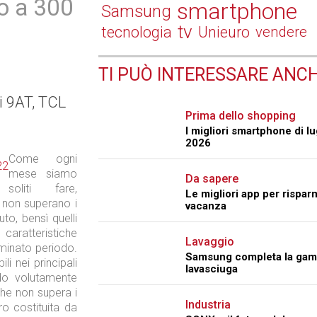
no a 300
smartphone
Samsung
tv
tecnologia
Unieuro
vendere
TI PUÒ INTERESSARE ANCH
i 9AT, TCL
Prima dello shopping
I migliori smartphone di lu
2026
Come ogni
mese siamo
Da sapere
soliti fare,
Le migliori app per rispar
non superano i
vacanza
to, bensì quelli
caratteristiche
Lavaggio
rminato periodo.
Samsung completa la gam
li nei principali
lavasciuga
ando volutamente
che non supera i
Industria
ro costituita da