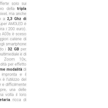
fferte solo sui
pio della
tripla
ixel, ma anche
no a
2,3 Ghz
di
l Super AMOLED è
ra i 200 euro).
ung A03s è sceso
giori catene di
egli smartphone
do i
32 GB
per
ultimediale è di
co, Zoom 10x,
ità per effetto
ime modalità
di
 impronta e il
è l’utilizzo del
e e difficilmente
re, una delle
a volta il loro
etaria
ricca di