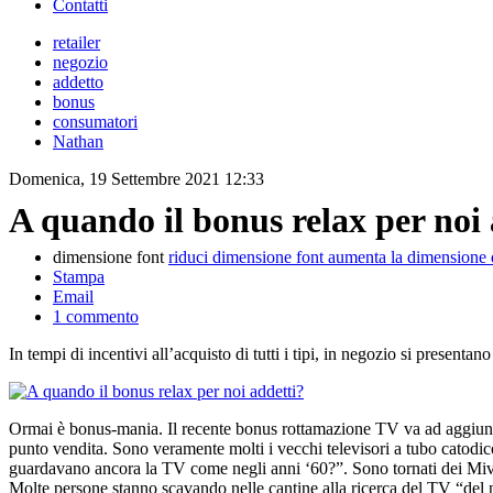
Contatti
retailer
negozio
addetto
bonus
consumatori
Nathan
Domenica, 19 Settembre 2021 12:33
A quando il bonus relax per noi 
dimensione font
riduci dimensione font
aumenta la dimensione 
Stampa
Email
1
commento
In tempi di incentivi all’acquisto di tutti i tipi, in negozio si presenta
Ormai è bonus-mania. Il recente bonus rottamazione TV va ad aggiungersi
punto vendita. Sono veramente molti i vecchi televisori a tubo catodi
guardavano ancora la TV come negli anni ‘60?”. Sono tornati dei Mivar da
Molte persone stanno scavando nelle cantine alla ricerca del TV “del 