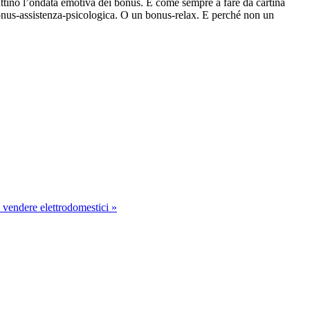
uttino l’ondata emotiva dei bonus. E come sempre a fare da cartina
 bonus-assistenza-psicologica. O un bonus-relax. E perché non un
a vendere elettrodomestici »