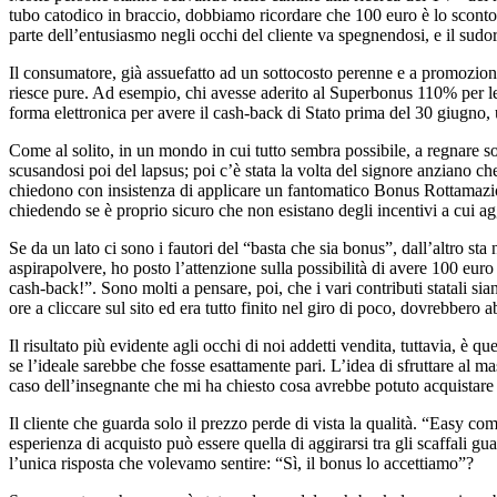
tubo catodico in braccio, dobbiamo ricordare che 100 euro è lo sconto
parte dell’entusiasmo negli occhi del cliente va spegnendosi, e il sudore
Il consumatore, già assuefatto ad un sottocosto perenne e a promozioni
riesce pure. Ad esempio, chi avesse aderito al Superbonus 110% per le r
forma elettronica per avere il cash-back di Stato prima del 30 giugno, 
Come al solito, in un mondo in cui tutto sembra possibile, a regnare s
scusandosi poi del lapsus; poi c’è stata la volta del signore anziano ch
chiedono con insistenza di applicare un fantomatico Bonus Rottamazion
chiedendo se è proprio sicuro che non esistano degli incentivi a cui ag
Se da un lato ci sono i fautori del “basta che sia bonus”, dall’altro st
aspirapolvere, ho posto l’attenzione sulla possibilità di avere 100 eur
cash-back!”. Sono molti a pensare, poi, che i vari contributi statali s
ore a cliccare sul sito ed era tutto finito nel giro di poco, dovrebbero
Il risultato più evidente agli occhi di noi addetti vendita, tuttavia, è
se l’ideale sarebbe che fosse esattamente pari. L’idea di sfruttare al m
caso dell’insegnante che mi ha chiesto cosa avrebbe potuto acquistare p
Il cliente che guarda solo il prezzo perde di vista la qualità. “Easy c
esperienza di acquisto può essere quella di aggirarsi tra gli scaffali g
l’unica risposta che volevamo sentire: “Sì, il bonus lo accettiamo”?