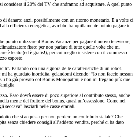
 si considera il 20% del TV che andranno ad acquistare. A quel punto
 di danaro; anzi, possibilmente con un ritorno monetario. E a volte ci
d alta efficienza energetica, avrebbe tranquillamente potuto pagare in
be potuto utilizzare il Bonus Vacanze per pagare il nuovo televisore,
limatizzatore fisso; per non parlare di tutte quelle volte che mi
 è lecito (ed è gratis!), per cui meglio insistere con il commesso
ezzo esposto.
acili”. Parlando con una signora delle caratteristiche di un robot-
to: mi ha guardato inorridita, gelandomi dicendo: “Io non faccio nessun
ma. “Ci ho già provato col Bonus Monopattini e non mi fregano più: due
famiglia.
prezzo. Esso dovrà essere di poco superiore al contributo stesso, anche
te nella mente del fruitore del bonus, quasi un’ossessione. Come nel
 seccava” lasciarli nelle casse erariali.
rodotto che si acquista per non perdere un contributo statale? Che
pita senza chiedere consigli all’addetto vendita, perché ci ha dato