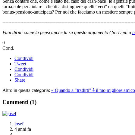
Senza contare che, come è stato nel caso del cash-back, le agenzie pu
torna-sole per aiutare i clienti a distinguere quelli “veri” da quelli
bonus-pensione-anticipata? Per noi che facciamo un mestiere sempre pi
----------------------------------------------------------------------------------------
Vuoi dirmi come la pensi anche tu su questo argomento? Scrivimi a
n
0
Cond.
Condividi
Tweet
Condividi
Condividi
Share
Altro in questa categoria:
« Quando a "tradirti" è il tuo migliore ami
Commenti (
1
)
josef
4 anni fa