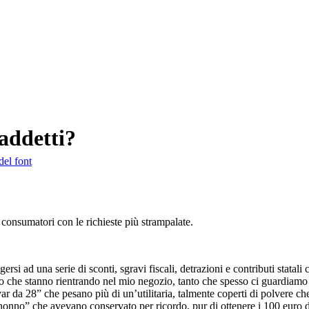
addetti?
del font
no consumatori con le richieste più strampalate.
 ad una serie di sconti, sgravi fiscali, detrazioni e contributi statali 
co che stanno rientrando nel mio negozio, tanto che spesso ci guardiamo
 28” che pesano più di un’utilitaria, talmente coperti di polvere che ris
nonno” che avevano conservato per ricordo, pur di ottenere i 100 euro d