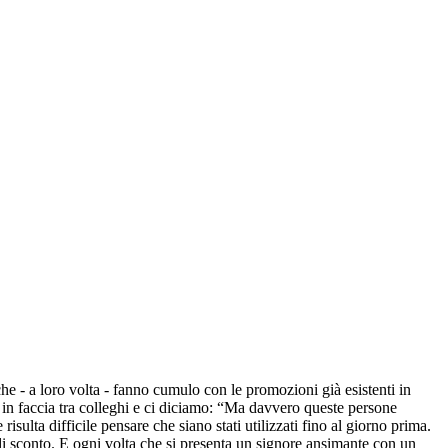
che - a loro volta - fanno cumulo con le promozioni già esistenti in
 in faccia tra colleghi e ci diciamo: “Ma davvero queste persone
ulta difficile pensare che siano stati utilizzati fino al giorno prima.
i sconto. E ogni volta che si presenta un signore ansimante con un