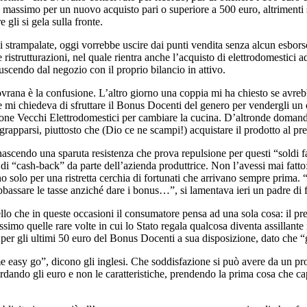
 massimo per un nuovo acquisto pari o superiore a 500 euro, altrimenti
 gli si gela sulla fronte.
 strampalate, oggi vorrebbe uscire dai punti vendita senza alcun esborso
istrutturazioni, nel quale rientra anche l’acquisto di elettrodomestici a
uscendo dal negozio con il proprio bilancio in attivo.
ovrana è la confusione. L’altro giorno una coppia mi ha chiesto se avreb
e mi chiedeva di sfruttare il Bonus Docenti del genero per vendergli un c
e Vecchi Elettrodomestici per cambiare la cucina. D’altronde domandare
grapparsi, piuttosto che (Dio ce ne scampi!) acquistare il prodotto al pr
a nascendo una sparuta resistenza che prova repulsione per questi “soldi f
o di “cash-back” da parte dell’azienda produttrice. Non l’avessi mai fat
iano solo per una ristretta cerchia di fortunati che arrivano sempre pri
 abbassare le tasse anziché dare i bonus…”, si lamentava ieri un padre di 
 quello che in queste occasioni il consumatore pensa ad una sola cosa: il 
assimo quelle rare volte in cui lo Stato regala qualcosa diventa assillan
er gli ultimi 50 euro del Bonus Docenti a sua disposizione, dato che “gli
ome easy go”, dicono gli inglesi. Che soddisfazione si può avere da un p
uardando gli euro e non le caratteristiche, prendendo la prima cosa che ca