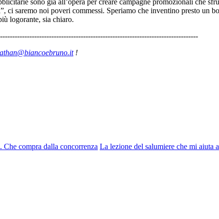
bblicitarie sono già all’opera per creare campagne promozionali che sfr
 “finti”, ci saremo noi poveri commessi. Speriamo che inventino presto un
ù logorante, sia chiaro.
---------------------------------------------------------------------------------
athan@biancoebruno.it
!
co. Che compra dalla concorrenza
La lezione del salumiere che mi aiuta 