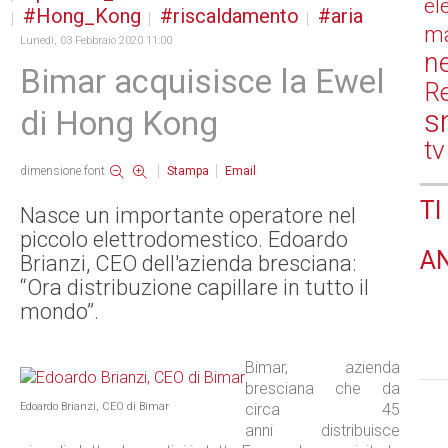
el
Hong_Kong
riscaldamento
aria
ma
Lunedì, 03 Febbraio 2020 11:00
n
Bimar acquisisce la Ewel
Re
s
di Hong Kong
tv
dimensione font
Stampa
Email
TI
Nasce un importante operatore nel
piccolo elettrodomestico. Edoardo
A
Brianzi, CEO dell'azienda bresciana:
“Ora distribuzione capillare in tutto il
mondo”.
Bimar, azienda
bresciana che da
Edoardo Brianzi, CEO di Bimar
circa 45
anni distribuisce