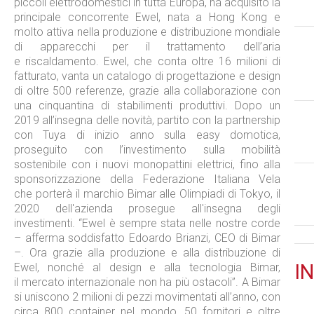
piccoli elettrodomestici in tutta Europa, ha acquisito la
principale concorrente Ewel, nata a Hong Kong e
molto attiva nella produzione e distribuzione mondiale
di apparecchi per il trattamento dell’aria
e riscaldamento. Ewel, che conta oltre 16 milioni di
fatturato, vanta un catalogo di progettazione e design
di oltre 500 referenze, grazie alla collaborazione con
una cinquantina di stabilimenti produttivi. Dopo un
2019 all’insegna delle novità, partito con la partnership
con Tuya di inizio anno sulla easy domotica,
proseguito con l’investimento sulla mobilità
sostenibile con i nuovi monopattini elettrici, fino alla
sponsorizzazione della Federazione Italiana Vela
che porterà il marchio Bimar alle Olimpiadi di Tokyo, il
2020 dell'azienda prosegue all'insegna degli
investimenti. “Ewel è sempre stata nelle nostre corde
– afferma soddisfatto Edoardo Brianzi, CEO di Bimar
–. Ora grazie alla produzione e alla distribuzione di
IN
Ewel, nonché al design e alla tecnologia Bimar,
il mercato internazionale non ha più ostacoli”. A Bimar
si uniscono 2 milioni di pezzi movimentati all’anno, con
circa 800 container nel mondo, 50 fornitori e oltre