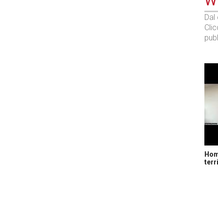
WE
Dal
Cli
pubb
Home
terr