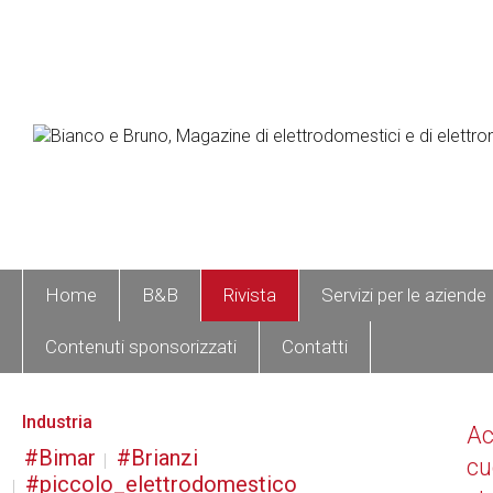
Home
B&B
Rivista
Servizi per le aziende
Contenuti sponsorizzati
Contatti
Industria
A
Bimar
Brianzi
cu
piccolo_elettrodomestico