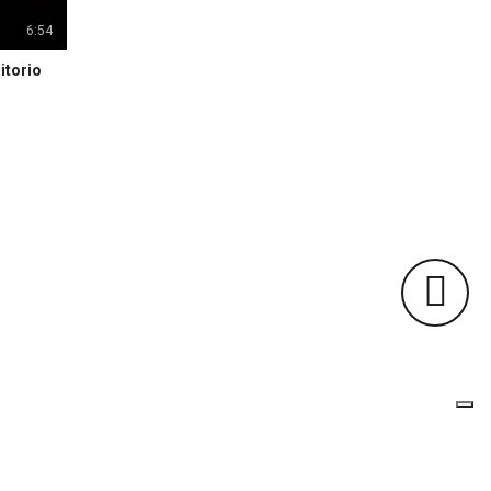
6:54
itorio