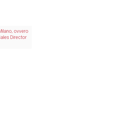
Il Blog di Nathan (vita da negozio)
Milano, ovvero
ales Director
Tecnologie
Industria