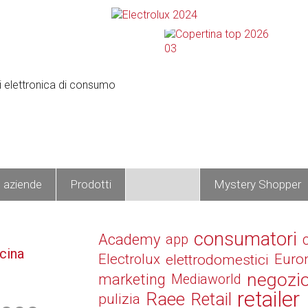
e aziende
Prodotti
Operatori
Mystery Shopper
consumatori
Academy
app
cina
Electrolux
elettrodomestici
Euro
negozi
marketing
Mediaworld
retailer
Raee
Retail
pulizia