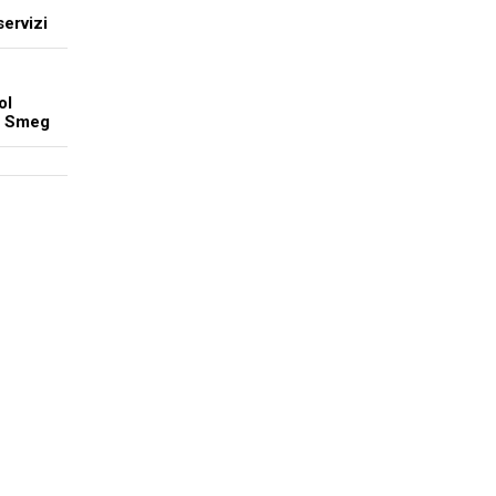
servizi
ol
to Smeg