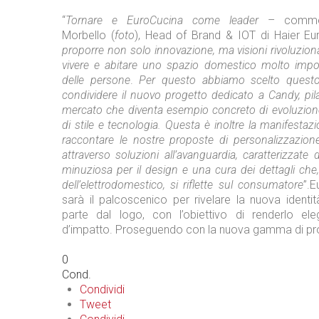
“
Tornare e EuroCucina come leader
– comme
Morbello (
foto
), Head of Brand & IOT di Haier E
proporre non solo innovazione, ma visioni rivoluzion
vivere e abitare uno spazio domestico molto impor
delle persone
.
Per questo abbiamo scelto ques
condividere il nuovo progetto dedicato a Candy, pila
mercato che diventa esempio concreto di evoluzion
di stile e tecnologia. Questa è inoltre la manifestaz
raccontare le nostre proposte di personalizzazione 
attraverso soluzioni all’avanguardia, caratterizzate
minuziosa per il design e una cura dei dettagli che,
dell’elettrodomestico, si riflette sul consumatore
”.
E
sarà il palcoscenico per rivelare la nuova identi
parte dal logo, con l’obiettivo di renderlo ele
d’impatto. Proseguendo con la nuova gamma di pr
0
Cond.
Condividi
Tweet