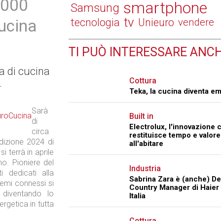
1000
smartphone
Samsung
tv
ucina
tecnologia
Unieuro
vendere
TI PUÒ INTERESSARE ANCH
ia di cucina
Cottura
.
Teka, la cucina diventa e
Sarà
Built in
di
Electrolux, l'innovazione 
circa
restituisce tempo e valore
edizione 2024 di
all'abitare
 terrà in aprile
ano. Pioniere del
Industria
 dedicati alla
Sabrina Zara è (anche) D
emi connessi si
Country Manager di Haier
 diventando lo
Italia
rgetica in tutta
Cottura