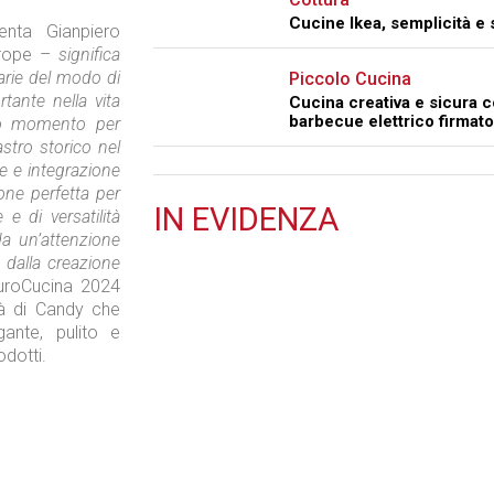
Cucine Ikea, semplicità e 
nta Gianpiero
urope –
significa
arie del modo di
Piccolo Cucina
tante nella vita
Cucina creativa e sicura c
barbecue elettrico firma
to momento per
stro storico nel
e e integrazione
ione perfetta per
IN
EVIDENZA
e di versatilità
 da un’attenzione
Tecnologie
 dalla creazione
uroCucina 2024
tà di Candy che
gante, pulito e
odotti.
Retail