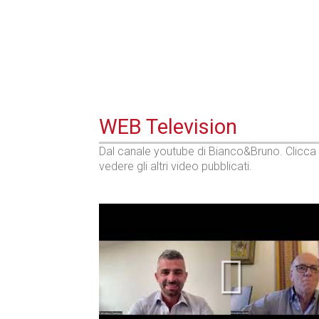
Prima dello shopping
WEB Television
Dal canale youtube di Bianco&Bruno. Clicca
vedere gli altri video pubblicati.