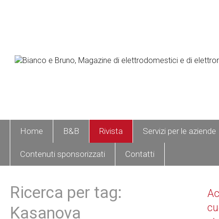
Home
B&B
Rivista
Servizi per le aziende
Contenuti sponsorizzati
Contatti
Ricerca per tag:
A
cu
Kasanova