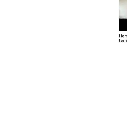
Home
terr