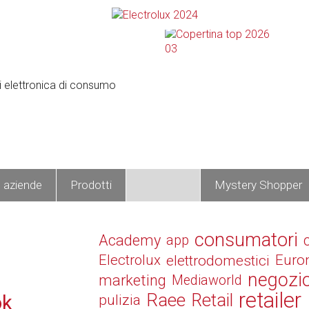
e aziende
Prodotti
Operatori
Mystery Shopper
consumatori
Academy
app
Electrolux
elettrodomestici
Euro
negozi
marketing
Mediaworld
retailer
Raee
Retail
ok
pulizia