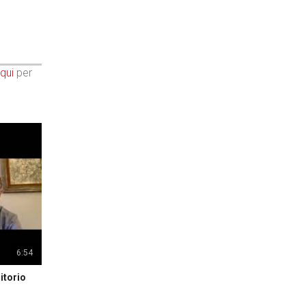
qui
per
6:54
itorio