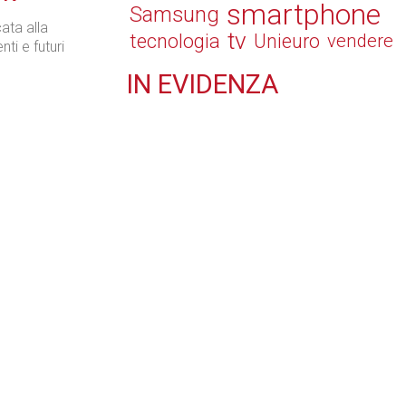
smartphone
Samsung
ata alla
tv
tecnologia
Unieuro
vendere
nti e futuri
IN
EVIDENZA
Retail
Il Blog di Nathan (vita da negozio)
Tecnologie