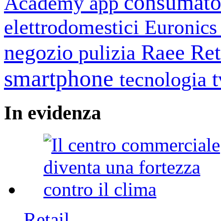
consumato
Academy
app
elettrodomestici
Euronic
negozio
Raee
Ret
pulizia
smartphone
tecnologia
In
evidenza
Retail