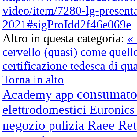
video/item/7280-lg-present
2021#sigProIdd2f46e069e
Altro in questa categoria:
«
cervello (quasi) come quell
certificazione tedesca di q
Torna in alto
consumato
Academy
app
elettrodomestici
Euronic
negozio
Raee
Ret
pulizia