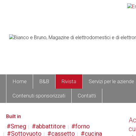
Home
B&B
Rivista
Servizi per le aziende
Contenuti sponsorizzati
Contatti
Built in
A
Smeg
abbattitore
forno
cu
Sottovuoto
cassetto
cucina