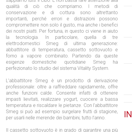
sappiamo tutti: il cibo. E non basta fare attenzione alla
qualità di ciò che compriamo. I metodi di
conservazione e di cottura sono altrettanto
importanti, perché errori e distrazioni possono
compromettere non solo il gusto, ma anche i benefici
dei nostri piatti. Per fortuna, in questo ci viene in aiuto
la tecnologia. In particolare, quella di tre
elettrodomestici Smeg di ultima generazione:
abbattitore di temperatura, cassetto sottovuoto e
forno a vapore combinato. Partendo da queste
esigenze domestiche quotidiane Smeg ha
perfezionato lo studio del sistema Vitality System.
L’abbattitore Smeg è un prodotto di derivazione
professionale: oltre a raffreddare rapidamente, offre
anche funzioni calde. Consente infatti di ottenere
impasti lievitati, realizzare yogurt, cuocere a bassa
temperatura e riscaldare le pietanze. Con l'abbattitore
Smeg si può ad esempio surgelare frutti di stagione,
IN
per usarli nelle merende dei bambini, tutto l’anno.
Il cassetto sottovuoto è in grado di garantire una più