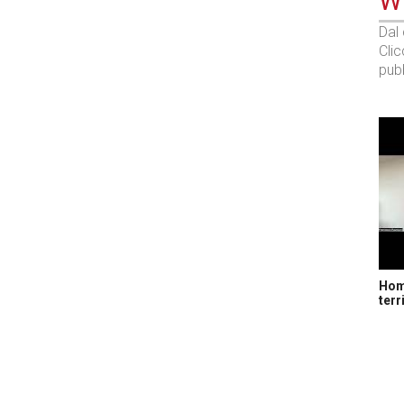
WE
Dal
Cli
pubb
Home
terr