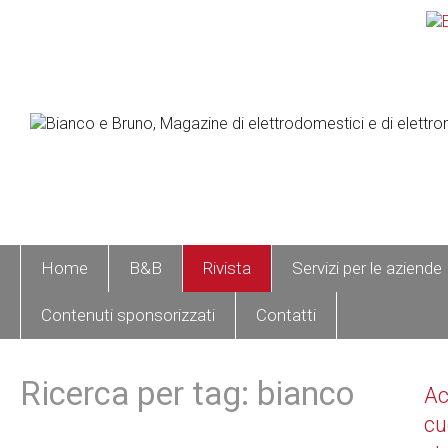
Home
B&B
Rivista
Servizi per le aziende
Contenuti sponsorizzati
Contatti
Ricerca per tag: bianco
A
cu