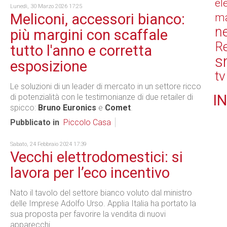
el
Lunedì, 30 Marzo 2026 17:25
Meliconi, accessori bianco:
ma
n
più margini con scaffale
Re
tutto l'anno e corretta
s
esposizione
tv
Le soluzioni di un leader di mercato in un settore ricco
IN
di potenzialità con le testimonianze di due retailer di
spicco:
Bruno Euronics
e
Comet
.
Pubblicato in
Piccolo Casa
Sabato, 24 Febbraio 2024 17:39
Vecchi elettrodomestici: si
lavora per l’eco incentivo
Nato il tavolo del settore bianco voluto dal ministro
delle Imprese Adolfo Urso. Applia Italia ha portato la
sua proposta per favorire la vendita di nuovi
apparecchi.