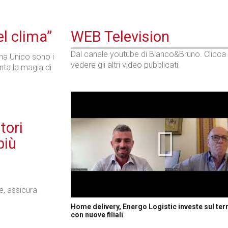
l clima”
WEB Television
Dal canale youtube di Bianco&Bruno. Clicca
rna Unico sono i
vedere gli altri video pubblicati.
nta la magia di
tori
più
e, assicura
Home delivery, Energo Logistic investe sul terr
con nuove filiali