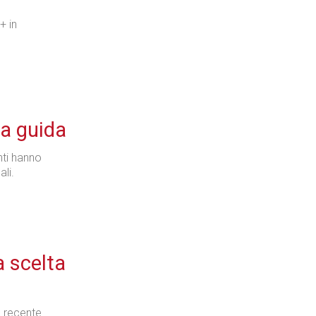
+ in
la guida
nti hanno
ali.
a scelta
a recente