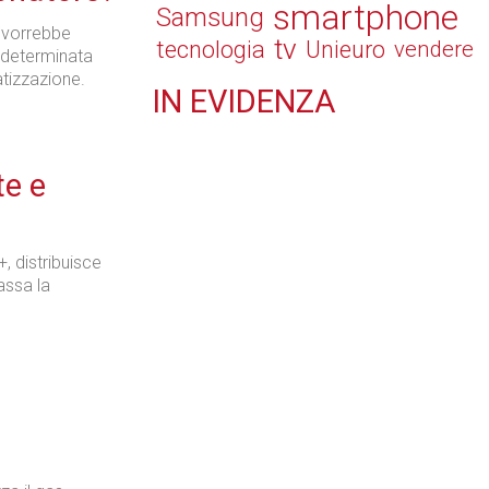
smartphone
Samsung
 vorrebbe
tv
tecnologia
Unieuro
vendere
a determinata
atizzazione.
IN
EVIDENZA
Retail
te e
, distribuisce
Il Blog di Nathan (vita da negozio)
Bassa la
Tecnologie