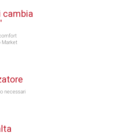
si cambia
"
 comfort
o Market
zatore
ono necessari
lta