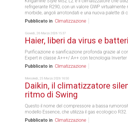
Kirigamine Style MSZ LZ è il climatizzatore che utiliz
refrigerante R290, con un valore GWP virtualmente n
morbide, angoli arrotondati e una nuova palette di c
Pubblicato in
Climatizzazione
Giovedì, 26 Marzo 2026 15:37
Haier, liberi da virus e batter
Purificazione e sanificazione profonda grazie al co
Expert in classe A+++/ A++ con tecnologia Inverter 
Pubblicato in
Climatizzazione
Mercoledì, 25 Marzo 2026 16:50
Daikin, il climatizzatore sile
ritmo di Swing
Questo il nome del compressore a bassa rumorosità
modello Essence, che utilizza il gas ecologico R32.
Pubblicato in
Climatizzazione