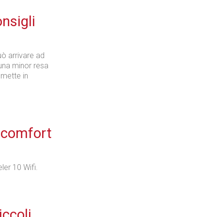
nsigli
ò arrivare ad
 una minor resa
 mette in
n comfort
ler 10 Wifi.
iccoli