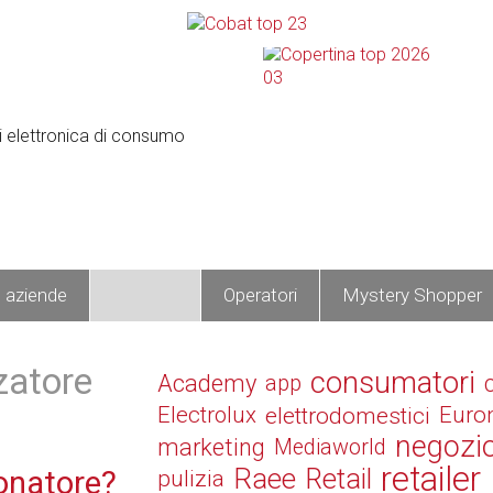
e aziende
Prodotti
Operatori
Mystery Shopper
zatore
consumatori
Academy
app
Electrolux
elettrodomestici
Euro
negozi
marketing
Mediaworld
retailer
Raee
Retail
onatore?
pulizia