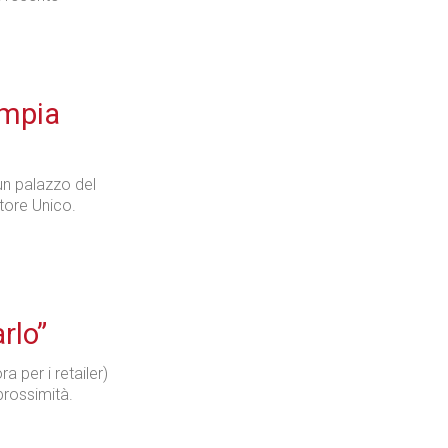
impia
 un palazzo del
atore Unico.
l
rlo”
a per i retailer)
prossimità.