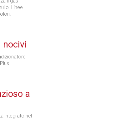
za il gas
ullo. Linee
olori.
Industria
i nocivi
ndizionatore
Prima dello shopping
Plus.
nzioso a
Industria
 integrato nel