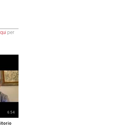
qui
per
6:54
itorio