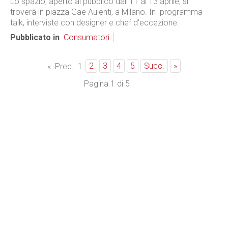
Lo spazio, aperto al pubblico dall'11 al 13 aprile, si
troverà in piazza Gae Aulenti, a Milano. In programma
talk, interviste con designer e chef d'eccezione.
Pubblicato in
Consumatori
2
3
4
5
Succ.
»
«
Prec.
1
Pagina 1 di 5