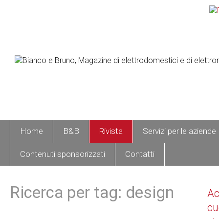
Home
B&B
Rivista
Servizi per le aziende
Contenuti sponsorizzati
Contatti
Ricerca per tag: design
A
cu