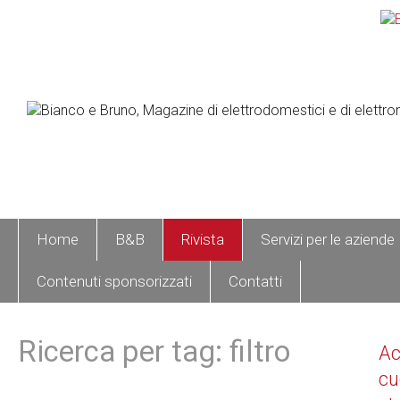
Home
B&B
Rivista
Servizi per le aziende
Contenuti sponsorizzati
Contatti
Ricerca per tag: filtro
A
cu