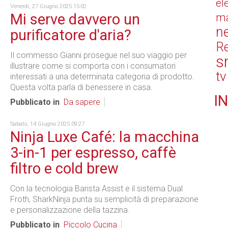
el
Venerdì, 27 Giugno 2025 15:02
Mi serve davvero un
ma
n
purificatore d'aria?
Re
Il commesso Gianni prosegue nel suo viaggio per
s
illustrare come si comporta con i consumatori
tv
interessati a una determinata categoria di prodotto.
Questa volta parla di benessere in casa.
IN
Pubblicato in
Da sapere
Sabato, 14 Giugno 2025 09:27
Ninja Luxe Café: la macchina
3-in-1 per espresso, caffè
filtro e cold brew
Con la tecnologia Barista Assist e il sistema Dual
Froth, SharkNinja punta su semplicità di preparazione
e personalizzazione della tazzina.
Pubblicato in
Piccolo Cucina